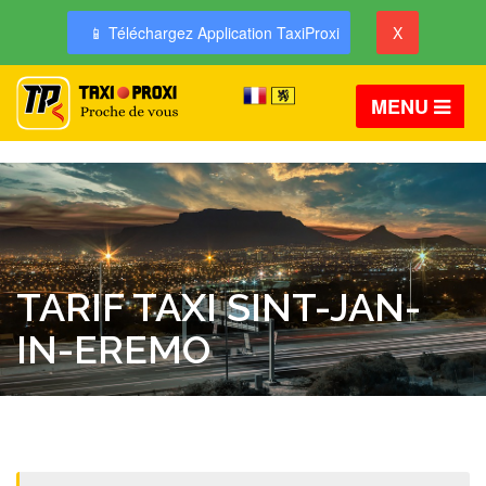
📱 Téléchargez Application TaxiProxi
X
MENU
TARIF TAXI SINT-JAN-
IN-EREMO