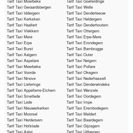
Tarif Taxi Moerbeke
Tarif Taxi Goeferdinge
Tarif Taxi Geraardsbergen
Tarif Taxi Welle
Tarif Taxi Iddergem
Tarif Taxi Denderleeuw
Tarif Taxi Kerksken
Tarif Taxi Heldergem
Tarif Taxi Haaltert
Tarif Taxi Denderhoutem
Tarif Taxi Vlekkem
Tarif Taxi Ottergem
Tarif Taxi Mere
Tarif Taxi Erpe-Mere
Tarif Taxi Erpe
Tarif Taxi Erondegem
Tarif Taxi Burst
Tarif Taxi Bambrugge
Tarif Taxi Aaigem
Tarif Taxi Outer
Tarif Taxi Aspelare
Tarif Taxi Neigem
Tarif Taxi Meerbeke
Tarif Taxi Pollare
Tarif Taxi Voorde
Tarif Taxi Okegem
Tarif Taxi Ninove
Tarif Taxi Nederhasselt
Tarif Taxi Lieferinge
Tarif Taxi Denderwindeke
Tarif Taxi Appelterre-Eichem
Tarif Taxi Wanzele
Tarif Taxi Smetlede
Tarif Taxi Oordegem
Tarif Taxi Lede
Tarif Taxi Impe
Tarif Taxi Nieuwerkerken
Tarif Taxi Erembodegem
Tarif Taxi Moorsel
Tarif Taxi Meldert
Tarif Taxi Herdersem
Tarif Taxi Baardegem
Tarif Taxi Hofstade
Tarif Taxi Gijzegem
Tarif Taxi Aalst
Tarif Taxi Uitbergen