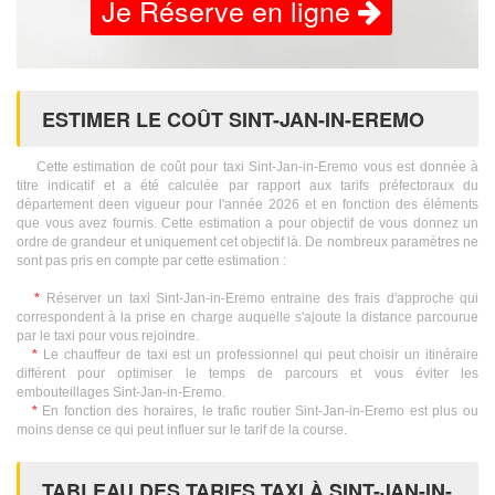
Je Réserve en ligne
ESTIMER LE COÛT SINT-JAN-IN-EREMO
Cette estimation de coût pour taxi Sint-Jan-in-Eremo vous est donnée à
titre indicatif et a été calculée par rapport aux tarifs préfectoraux du
département deen vigueur pour l'année 2026 et en fonction des éléments
que vous avez fournis. Cette estimation a pour objectif de vous donnez un
ordre de grandeur et uniquement cet objectif là. De nombreux paramètres ne
sont pas pris en compte par cette estimation :
*
Réserver un taxi Sint-Jan-in-Eremo entraine des frais d'approche qui
correspondent à la prise en charge auquelle s'ajoute la distance parcourue
par le taxi pour vous rejoindre.
*
Le chauffeur de taxi est un professionnel qui peut choisir un itinéraire
différent pour optimiser le temps de parcours et vous éviter les
embouteillages Sint-Jan-in-Eremo.
*
En fonction des horaires, le trafic routier Sint-Jan-in-Eremo est plus ou
moins dense ce qui peut influer sur le tarif de la course.
TABLEAU DES TARIFS TAXI À SINT-JAN-IN-