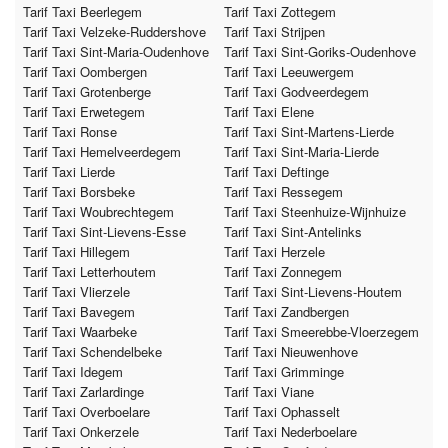
Tarif Taxi Beerlegem
Tarif Taxi Zottegem
Tarif Taxi Velzeke-Ruddershove
Tarif Taxi Strijpen
Tarif Taxi Sint-Maria-Oudenhove
Tarif Taxi Sint-Goriks-Oudenhove
Tarif Taxi Oombergen
Tarif Taxi Leeuwergem
Tarif Taxi Grotenberge
Tarif Taxi Godveerdegem
Tarif Taxi Erwetegem
Tarif Taxi Elene
Tarif Taxi Ronse
Tarif Taxi Sint-Martens-Lierde
Tarif Taxi Hemelveerdegem
Tarif Taxi Sint-Maria-Lierde
Tarif Taxi Lierde
Tarif Taxi Deftinge
Tarif Taxi Borsbeke
Tarif Taxi Ressegem
Tarif Taxi Woubrechtegem
Tarif Taxi Steenhuize-Wijnhuize
Tarif Taxi Sint-Lievens-Esse
Tarif Taxi Sint-Antelinks
Tarif Taxi Hillegem
Tarif Taxi Herzele
Tarif Taxi Letterhoutem
Tarif Taxi Zonnegem
Tarif Taxi Vlierzele
Tarif Taxi Sint-Lievens-Houtem
Tarif Taxi Bavegem
Tarif Taxi Zandbergen
Tarif Taxi Waarbeke
Tarif Taxi Smeerebbe-Vloerzegem
Tarif Taxi Schendelbeke
Tarif Taxi Nieuwenhove
Tarif Taxi Idegem
Tarif Taxi Grimminge
Tarif Taxi Zarlardinge
Tarif Taxi Viane
Tarif Taxi Overboelare
Tarif Taxi Ophasselt
Tarif Taxi Onkerzele
Tarif Taxi Nederboelare