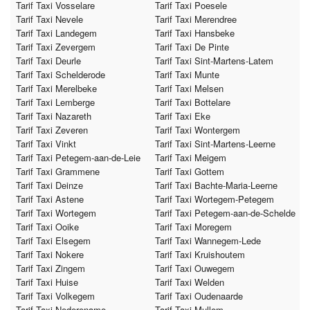
Tarif Taxi Vosselare
Tarif Taxi Poesele
Tarif Taxi Nevele
Tarif Taxi Merendree
Tarif Taxi Landegem
Tarif Taxi Hansbeke
Tarif Taxi Zevergem
Tarif Taxi De Pinte
Tarif Taxi Deurle
Tarif Taxi Sint-Martens-Latem
Tarif Taxi Schelderode
Tarif Taxi Munte
Tarif Taxi Merelbeke
Tarif Taxi Melsen
Tarif Taxi Lemberge
Tarif Taxi Bottelare
Tarif Taxi Nazareth
Tarif Taxi Eke
Tarif Taxi Zeveren
Tarif Taxi Wontergem
Tarif Taxi Vinkt
Tarif Taxi Sint-Martens-Leerne
Tarif Taxi Petegem-aan-de-Leie
Tarif Taxi Meigem
Tarif Taxi Grammene
Tarif Taxi Gottem
Tarif Taxi Deinze
Tarif Taxi Bachte-Maria-Leerne
Tarif Taxi Astene
Tarif Taxi Wortegem-Petegem
Tarif Taxi Wortegem
Tarif Taxi Petegem-aan-de-Schelde
Tarif Taxi Ooike
Tarif Taxi Moregem
Tarif Taxi Elsegem
Tarif Taxi Wannegem-Lede
Tarif Taxi Nokere
Tarif Taxi Kruishoutem
Tarif Taxi Zingem
Tarif Taxi Ouwegem
Tarif Taxi Huise
Tarif Taxi Welden
Tarif Taxi Volkegem
Tarif Taxi Oudenaarde
Tarif Taxi Nederename
Tarif Taxi Mullem