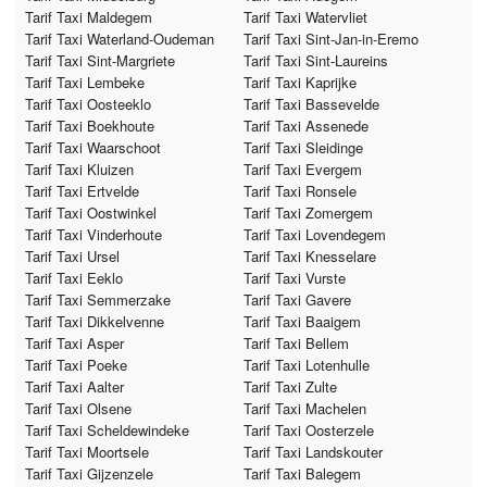
Tarif Taxi Maldegem
Tarif Taxi Watervliet
Tarif Taxi Waterland-Oudeman
Tarif Taxi Sint-Jan-in-Eremo
Tarif Taxi Sint-Margriete
Tarif Taxi Sint-Laureins
Tarif Taxi Lembeke
Tarif Taxi Kaprijke
Tarif Taxi Oosteeklo
Tarif Taxi Bassevelde
Tarif Taxi Boekhoute
Tarif Taxi Assenede
Tarif Taxi Waarschoot
Tarif Taxi Sleidinge
Tarif Taxi Kluizen
Tarif Taxi Evergem
Tarif Taxi Ertvelde
Tarif Taxi Ronsele
Tarif Taxi Oostwinkel
Tarif Taxi Zomergem
Tarif Taxi Vinderhoute
Tarif Taxi Lovendegem
Tarif Taxi Ursel
Tarif Taxi Knesselare
Tarif Taxi Eeklo
Tarif Taxi Vurste
Tarif Taxi Semmerzake
Tarif Taxi Gavere
Tarif Taxi Dikkelvenne
Tarif Taxi Baaigem
Tarif Taxi Asper
Tarif Taxi Bellem
Tarif Taxi Poeke
Tarif Taxi Lotenhulle
Tarif Taxi Aalter
Tarif Taxi Zulte
Tarif Taxi Olsene
Tarif Taxi Machelen
Tarif Taxi Scheldewindeke
Tarif Taxi Oosterzele
Tarif Taxi Moortsele
Tarif Taxi Landskouter
Tarif Taxi Gijzenzele
Tarif Taxi Balegem