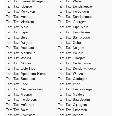
Tarif Taxi Geraardsbergen
Tarif Taxi Welle
Tarif Taxi Iddergem
Tarif Taxi Denderleeuw
Tarif Taxi Kerksken
Tarif Taxi Heldergem
Tarif Taxi Haaltert
Tarif Taxi Denderhoutem
Tarif Taxi Vlekkem
Tarif Taxi Ottergem
Tarif Taxi Mere
Tarif Taxi Erpe-Mere
Tarif Taxi Erpe
Tarif Taxi Erondegem
Tarif Taxi Burst
Tarif Taxi Bambrugge
Tarif Taxi Aaigem
Tarif Taxi Outer
Tarif Taxi Aspelare
Tarif Taxi Neigem
Tarif Taxi Meerbeke
Tarif Taxi Pollare
Tarif Taxi Voorde
Tarif Taxi Okegem
Tarif Taxi Ninove
Tarif Taxi Nederhasselt
Tarif Taxi Lieferinge
Tarif Taxi Denderwindeke
Tarif Taxi Appelterre-Eichem
Tarif Taxi Wanzele
Tarif Taxi Smetlede
Tarif Taxi Oordegem
Tarif Taxi Lede
Tarif Taxi Impe
Tarif Taxi Nieuwerkerken
Tarif Taxi Erembodegem
Tarif Taxi Moorsel
Tarif Taxi Meldert
Tarif Taxi Herdersem
Tarif Taxi Baardegem
Tarif Taxi Hofstade
Tarif Taxi Gijzegem
Tarif Taxi Aalst
Tarif Taxi Uitbergen
Tarif Taxi Overmere
Tarif Taxi Berlare