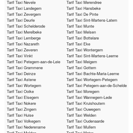
Tarif Taxi Nevele
Tarif Taxi Merendree
Tarif Taxi Landegem
Tarif Taxi Hansbeke
Tarif Taxi Zevergem
Tarif Taxi De Pinte
Tarif Taxi Deurle
Tarif Taxi Sint-Martens-Latem
Tarif Taxi Schelderode
Tarif Taxi Munte
Tarif Taxi Merelbeke
Tarif Taxi Melsen
Tarif Taxi Lemberge
Tarif Taxi Bottelare
Tarif Taxi Nazareth
Tarif Taxi Eke
Tarif Taxi Zeveren
Tarif Taxi Wontergem
Tarif Taxi Vinkt
Tarif Taxi Sint-Martens-Leerne
Tarif Taxi Petegem-aan-de-Leie
Tarif Taxi Meigem
Tarif Taxi Grammene
Tarif Taxi Gottem
Tarif Taxi Deinze
Tarif Taxi Bachte-Maria-Leerne
Tarif Taxi Astene
Tarif Taxi Wortegem-Petegem
Tarif Taxi Wortegem
Tarif Taxi Petegem-aan-de-Schelde
Tarif Taxi Ooike
Tarif Taxi Moregem
Tarif Taxi Elsegem
Tarif Taxi Wannegem-Lede
Tarif Taxi Nokere
Tarif Taxi Kruishoutem
Tarif Taxi Zingem
Tarif Taxi Ouwegem
Tarif Taxi Huise
Tarif Taxi Welden
Tarif Taxi Volkegem
Tarif Taxi Oudenaarde
Tarif Taxi Nederename
Tarif Taxi Mullem
Tarif Taxi Melden
Tarif Taxi Mater