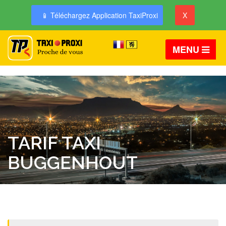
📱 Téléchargez Application TaxiProxi
X
MENU
TARIF TAXI
BUGGENHOUT