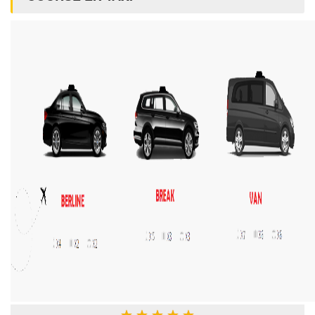
★
★
★
★
★