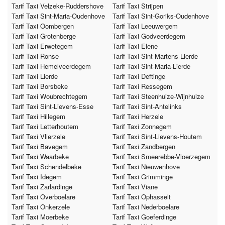
Tarif Taxi Velzeke-Ruddershove
Tarif Taxi Strijpen
Tarif Taxi Sint-Maria-Oudenhove
Tarif Taxi Sint-Goriks-Oudenhove
Tarif Taxi Oombergen
Tarif Taxi Leeuwergem
Tarif Taxi Grotenberge
Tarif Taxi Godveerdegem
Tarif Taxi Erwetegem
Tarif Taxi Elene
Tarif Taxi Ronse
Tarif Taxi Sint-Martens-Lierde
Tarif Taxi Hemelveerdegem
Tarif Taxi Sint-Maria-Lierde
Tarif Taxi Lierde
Tarif Taxi Deftinge
Tarif Taxi Borsbeke
Tarif Taxi Ressegem
Tarif Taxi Woubrechtegem
Tarif Taxi Steenhuize-Wijnhuize
Tarif Taxi Sint-Lievens-Esse
Tarif Taxi Sint-Antelinks
Tarif Taxi Hillegem
Tarif Taxi Herzele
Tarif Taxi Letterhoutem
Tarif Taxi Zonnegem
Tarif Taxi Vlierzele
Tarif Taxi Sint-Lievens-Houtem
Tarif Taxi Bavegem
Tarif Taxi Zandbergen
Tarif Taxi Waarbeke
Tarif Taxi Smeerebbe-Vloerzegem
Tarif Taxi Schendelbeke
Tarif Taxi Nieuwenhove
Tarif Taxi Idegem
Tarif Taxi Grimminge
Tarif Taxi Zarlardinge
Tarif Taxi Viane
Tarif Taxi Overboelare
Tarif Taxi Ophasselt
Tarif Taxi Onkerzele
Tarif Taxi Nederboelare
Tarif Taxi Moerbeke
Tarif Taxi Goeferdinge