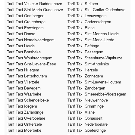
Tarif Taxi Velzeke-Ruddershove
Tarif Taxi Strijpen
Tarif Taxi Sint-Maria-Oudenhove
Tarif Taxi Sint-Goriks-Oudenhove
Tarif Taxi Oombergen
Tarif Taxi Leeuwergem
Tarif Taxi Grotenberge
Tarif Taxi Godveerdegem
Tarif Taxi Erwetegem
Tarif Taxi Elene
Tarif Taxi Ronse
Tarif Taxi Sint-Martens-Lierde
Tarif Taxi Hemelveerdegem
Tarif Taxi Sint-Maria-Lierde
Tarif Taxi Lierde
Tarif Taxi Deftinge
Tarif Taxi Borsbeke
Tarif Taxi Ressegem
Tarif Taxi Woubrechtegem
Tarif Taxi Steenhuize-Wijnhuize
Tarif Taxi Sint-Lievens-Esse
Tarif Taxi Sint-Antelinks
Tarif Taxi Hillegem
Tarif Taxi Herzele
Tarif Taxi Letterhoutem
Tarif Taxi Zonnegem
Tarif Taxi Vlierzele
Tarif Taxi Sint-Lievens-Houtem
Tarif Taxi Bavegem
Tarif Taxi Zandbergen
Tarif Taxi Waarbeke
Tarif Taxi Smeerebbe-Vloerzegem
Tarif Taxi Schendelbeke
Tarif Taxi Nieuwenhove
Tarif Taxi Idegem
Tarif Taxi Grimminge
Tarif Taxi Zarlardinge
Tarif Taxi Viane
Tarif Taxi Overboelare
Tarif Taxi Ophasselt
Tarif Taxi Onkerzele
Tarif Taxi Nederboelare
Tarif Taxi Moerbeke
Tarif Taxi Goeferdinge