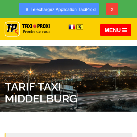
📱 Téléchargez Application TaxiProxi
X
MENU
TARIF TAXI
MIDDELBURG