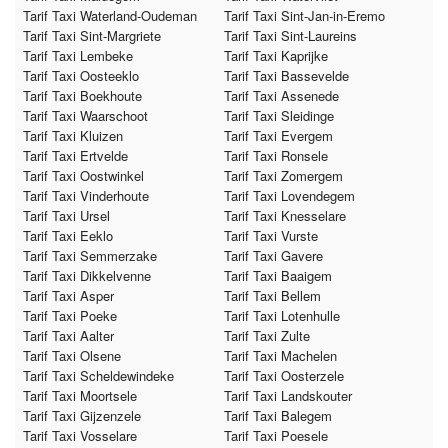
Tarif Taxi Waterland-Oudeman
Tarif Taxi Sint-Jan-in-Eremo
Tarif Taxi Sint-Margriete
Tarif Taxi Sint-Laureins
Tarif Taxi Lembeke
Tarif Taxi Kaprijke
Tarif Taxi Oosteeklo
Tarif Taxi Bassevelde
Tarif Taxi Boekhoute
Tarif Taxi Assenede
Tarif Taxi Waarschoot
Tarif Taxi Sleidinge
Tarif Taxi Kluizen
Tarif Taxi Evergem
Tarif Taxi Ertvelde
Tarif Taxi Ronsele
Tarif Taxi Oostwinkel
Tarif Taxi Zomergem
Tarif Taxi Vinderhoute
Tarif Taxi Lovendegem
Tarif Taxi Ursel
Tarif Taxi Knesselare
Tarif Taxi Eeklo
Tarif Taxi Vurste
Tarif Taxi Semmerzake
Tarif Taxi Gavere
Tarif Taxi Dikkelvenne
Tarif Taxi Baaigem
Tarif Taxi Asper
Tarif Taxi Bellem
Tarif Taxi Poeke
Tarif Taxi Lotenhulle
Tarif Taxi Aalter
Tarif Taxi Zulte
Tarif Taxi Olsene
Tarif Taxi Machelen
Tarif Taxi Scheldewindeke
Tarif Taxi Oosterzele
Tarif Taxi Moortsele
Tarif Taxi Landskouter
Tarif Taxi Gijzenzele
Tarif Taxi Balegem
Tarif Taxi Vosselare
Tarif Taxi Poesele