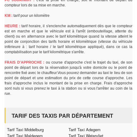
PC JOUR/NUIT :
c'est la prise en charge, soit le montant de départ du
compteur lors de sa mise en marche.
KM :
tarif pour un kilomètre
HEURE :
tarif horaire, il s'enclenche automatiquement dès que le compteur
est en marche et que le véhicule est à l'arrêt (embouteillage, attente du
client) ou en alternance avec le tarif kilométrique quand la vitesse atteint le
point de conjonction des tarifs horaire et kilométrique (vitesse du véhicule
inférieure à : tarif horaire / le tarif kilométrique appliqué), dans ce cas la
comptabilisation par le tarif kilométrique s'arrête.
FRAIS D'APPROCHE :
ou course d'approche c'est le trajet du taxi, de son
point de départ lors de la réservation jusqu'à votre domicile ou le point de
rencontre fixé avec le chauffeur.Vous pouvez demander au taxi le lieu de son
point de départ et une estimation du prix de cette course d'approche. Les
frais d'approche inclus le montant de la prise en charge. Frais d'approche
sont nuls si vous prenez le taxi à la station ou si vous l'arrêter au coin de la
rue.
TARIF DES TAXIS PAR DÉPARTEMENT
Tarif Taxi Middelburg
Tarif Taxi Adegem
Tarif Taxi Maldegem
Tarif Taxi Watervliet