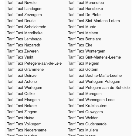
Tarif Taxi Nevele
Tarif Taxi Merendree
Tarif Taxi Landegem
Tarif Taxi Hansbeke
Tarif Taxi Zevergem
Tarif Taxi De Pinte
Tarif Taxi Deurle
Tarif Taxi Sint-Martens-Latem
Tarif Taxi Schelderode
Tarif Taxi Munte
Tarif Taxi Merelbeke
Tarif Taxi Melsen
Tarif Taxi Lemberge
Tarif Taxi Bottelare
Tarif Taxi Nazareth
Tarif Taxi Eke
Tarif Taxi Zeveren
Tarif Taxi Wontergem
Tarif Taxi Vinkt
Tarif Taxi Sint-Martens-Leerne
Tarif Taxi Petegem-aan-de-Leie
Tarif Taxi Meigem
Tarif Taxi Grammene
Tarif Taxi Gottem
Tarif Taxi Deinze
Tarif Taxi Bachte-Maria-Leerne
Tarif Taxi Astene
Tarif Taxi Wortegem-Petegem
Tarif Taxi Wortegem
Tarif Taxi Petegem-aan-de-Schelde
Tarif Taxi Ooike
Tarif Taxi Moregem
Tarif Taxi Elsegem
Tarif Taxi Wannegem-Lede
Tarif Taxi Nokere
Tarif Taxi Kruishoutem
Tarif Taxi Zingem
Tarif Taxi Ouwegem
Tarif Taxi Huise
Tarif Taxi Welden
Tarif Taxi Volkegem
Tarif Taxi Oudenaarde
Tarif Taxi Nederename
Tarif Taxi Mullem
Tarif Taxi Melden
Tarif Taxi Mater