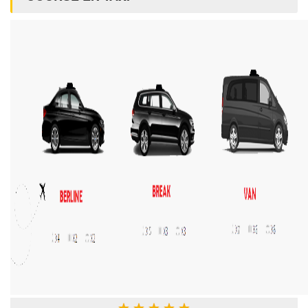
★
★
★
★
★