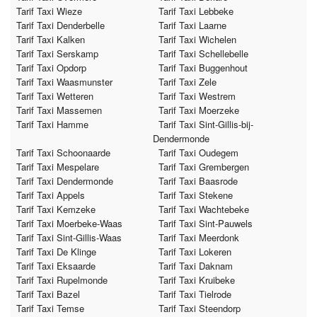
Tarif Taxi Wieze
Tarif Taxi Lebbeke
Tarif Taxi Denderbelle
Tarif Taxi Laarne
Tarif Taxi Kalken
Tarif Taxi Wichelen
Tarif Taxi Serskamp
Tarif Taxi Schellebelle
Tarif Taxi Opdorp
Tarif Taxi Buggenhout
Tarif Taxi Waasmunster
Tarif Taxi Zele
Tarif Taxi Wetteren
Tarif Taxi Westrem
Tarif Taxi Massemen
Tarif Taxi Moerzeke
Tarif Taxi Hamme
Tarif Taxi Sint-Gillis-bij-
Dendermonde
Tarif Taxi Schoonaarde
Tarif Taxi Oudegem
Tarif Taxi Mespelare
Tarif Taxi Grembergen
Tarif Taxi Dendermonde
Tarif Taxi Baasrode
Tarif Taxi Appels
Tarif Taxi Stekene
Tarif Taxi Kemzeke
Tarif Taxi Wachtebeke
Tarif Taxi Moerbeke-Waas
Tarif Taxi Sint-Pauwels
Tarif Taxi Sint-Gillis-Waas
Tarif Taxi Meerdonk
Tarif Taxi De Klinge
Tarif Taxi Lokeren
Tarif Taxi Eksaarde
Tarif Taxi Daknam
Tarif Taxi Rupelmonde
Tarif Taxi Kruibeke
Tarif Taxi Bazel
Tarif Taxi Tielrode
Tarif Taxi Temse
Tarif Taxi Steendorp