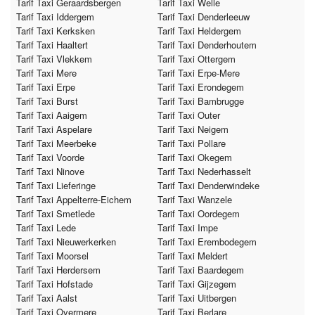
Tarif Taxi Geraardsbergen
Tarif Taxi Welle
Tarif Taxi Iddergem
Tarif Taxi Denderleeuw
Tarif Taxi Kerksken
Tarif Taxi Heldergem
Tarif Taxi Haaltert
Tarif Taxi Denderhoutem
Tarif Taxi Vlekkem
Tarif Taxi Ottergem
Tarif Taxi Mere
Tarif Taxi Erpe-Mere
Tarif Taxi Erpe
Tarif Taxi Erondegem
Tarif Taxi Burst
Tarif Taxi Bambrugge
Tarif Taxi Aaigem
Tarif Taxi Outer
Tarif Taxi Aspelare
Tarif Taxi Neigem
Tarif Taxi Meerbeke
Tarif Taxi Pollare
Tarif Taxi Voorde
Tarif Taxi Okegem
Tarif Taxi Ninove
Tarif Taxi Nederhasselt
Tarif Taxi Lieferinge
Tarif Taxi Denderwindeke
Tarif Taxi Appelterre-Eichem
Tarif Taxi Wanzele
Tarif Taxi Smetlede
Tarif Taxi Oordegem
Tarif Taxi Lede
Tarif Taxi Impe
Tarif Taxi Nieuwerkerken
Tarif Taxi Erembodegem
Tarif Taxi Moorsel
Tarif Taxi Meldert
Tarif Taxi Herdersem
Tarif Taxi Baardegem
Tarif Taxi Hofstade
Tarif Taxi Gijzegem
Tarif Taxi Aalst
Tarif Taxi Uitbergen
Tarif Taxi Overmere
Tarif Taxi Berlare