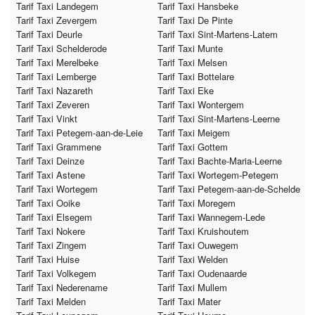
Tarif Taxi Landegem
Tarif Taxi Hansbeke
Tarif Taxi Zevergem
Tarif Taxi De Pinte
Tarif Taxi Deurle
Tarif Taxi Sint-Martens-Latem
Tarif Taxi Schelderode
Tarif Taxi Munte
Tarif Taxi Merelbeke
Tarif Taxi Melsen
Tarif Taxi Lemberge
Tarif Taxi Bottelare
Tarif Taxi Nazareth
Tarif Taxi Eke
Tarif Taxi Zeveren
Tarif Taxi Wontergem
Tarif Taxi Vinkt
Tarif Taxi Sint-Martens-Leerne
Tarif Taxi Petegem-aan-de-Leie
Tarif Taxi Meigem
Tarif Taxi Grammene
Tarif Taxi Gottem
Tarif Taxi Deinze
Tarif Taxi Bachte-Maria-Leerne
Tarif Taxi Astene
Tarif Taxi Wortegem-Petegem
Tarif Taxi Wortegem
Tarif Taxi Petegem-aan-de-Schelde
Tarif Taxi Ooike
Tarif Taxi Moregem
Tarif Taxi Elsegem
Tarif Taxi Wannegem-Lede
Tarif Taxi Nokere
Tarif Taxi Kruishoutem
Tarif Taxi Zingem
Tarif Taxi Ouwegem
Tarif Taxi Huise
Tarif Taxi Welden
Tarif Taxi Volkegem
Tarif Taxi Oudenaarde
Tarif Taxi Nederename
Tarif Taxi Mullem
Tarif Taxi Melden
Tarif Taxi Mater