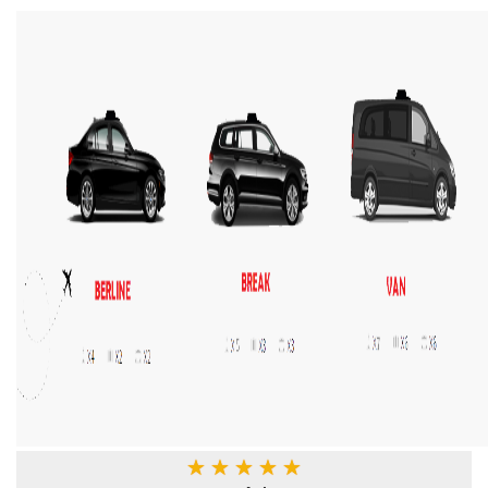
★
★
★
★
★