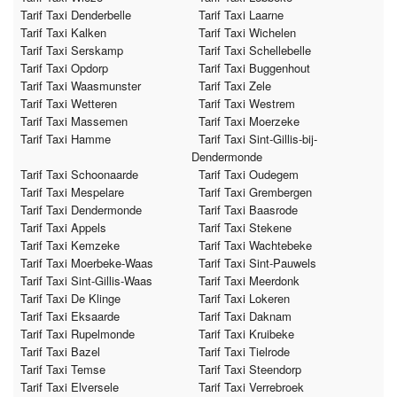
Tarif Taxi Denderbelle
Tarif Taxi Laarne
Tarif Taxi Kalken
Tarif Taxi Wichelen
Tarif Taxi Serskamp
Tarif Taxi Schellebelle
Tarif Taxi Opdorp
Tarif Taxi Buggenhout
Tarif Taxi Waasmunster
Tarif Taxi Zele
Tarif Taxi Wetteren
Tarif Taxi Westrem
Tarif Taxi Massemen
Tarif Taxi Moerzeke
Tarif Taxi Hamme
Tarif Taxi Sint-Gillis-bij-
Dendermonde
Tarif Taxi Schoonaarde
Tarif Taxi Oudegem
Tarif Taxi Mespelare
Tarif Taxi Grembergen
Tarif Taxi Dendermonde
Tarif Taxi Baasrode
Tarif Taxi Appels
Tarif Taxi Stekene
Tarif Taxi Kemzeke
Tarif Taxi Wachtebeke
Tarif Taxi Moerbeke-Waas
Tarif Taxi Sint-Pauwels
Tarif Taxi Sint-Gillis-Waas
Tarif Taxi Meerdonk
Tarif Taxi De Klinge
Tarif Taxi Lokeren
Tarif Taxi Eksaarde
Tarif Taxi Daknam
Tarif Taxi Rupelmonde
Tarif Taxi Kruibeke
Tarif Taxi Bazel
Tarif Taxi Tielrode
Tarif Taxi Temse
Tarif Taxi Steendorp
Tarif Taxi Elversele
Tarif Taxi Verrebroek