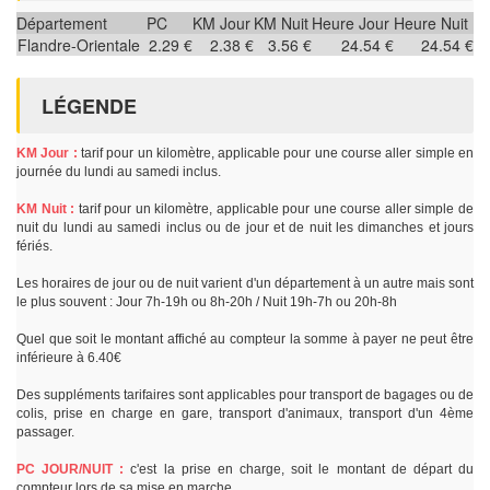
Département
PC
KM Jour
KM Nuit
Heure Jour
Heure Nuit
Flandre-Orientale
2.29 €
2.38 €
3.56 €
24.54 €
24.54 €
LÉGENDE
KM Jour :
tarif pour un kilomètre, applicable pour une course aller simple en
journée du lundi au samedi inclus.
KM Nuit :
tarif pour un kilomètre, applicable pour une course aller simple de
nuit du lundi au samedi inclus ou de jour et de nuit les dimanches et jours
fériés.
Les horaires de jour ou de nuit varient d'un département à un autre mais sont
le plus souvent : Jour 7h-19h ou 8h-20h / Nuit 19h-7h ou 20h-8h
Quel que soit le montant affiché au compteur la somme à payer ne peut être
inférieure à 6.40€
Des suppléments tarifaires sont applicables pour transport de bagages ou de
colis, prise en charge en gare, transport d'animaux, transport d'un 4ème
passager.
PC JOUR/NUIT :
c'est la prise en charge, soit le montant de départ du
compteur lors de sa mise en marche.