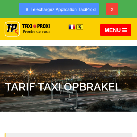
📱 Téléchargez Application TaxiProxi
X
MENU
TARIF TAXI OPBRAKEL