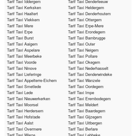
Tarif Taxi Iddergem
Tarif Taxi Denderleeuw
Tarif Taxi Kerksken
Tarif Taxi Heldergem
Tarif Taxi Haaltert
Tarif Taxi Denderhoutem
Tarif Taxi Vlekkem
Tarif Taxi Ottergem
Tarif Taxi Mere
Tarif Taxi Erpe-Mere
Tarif Taxi Erpe
Tarif Taxi Erondegem
Tarif Taxi Burst
Tarif Taxi Bambrugge
Tarif Taxi Aaigem
Tarif Taxi Outer
Tarif Taxi Aspelare
Tarif Taxi Neigem
Tarif Taxi Meerbeke
Tarif Taxi Pollare
Tarif Taxi Voorde
Tarif Taxi Okegem
Tarif Taxi Ninove
Tarif Taxi Nederhasselt
Tarif Taxi Lieferinge
Tarif Taxi Denderwindeke
Tarif Taxi Appelterre-Eichem
Tarif Taxi Wanzele
Tarif Taxi Smetlede
Tarif Taxi Oordegem
Tarif Taxi Lede
Tarif Taxi Impe
Tarif Taxi Nieuwerkerken
Tarif Taxi Erembodegem
Tarif Taxi Moorsel
Tarif Taxi Meldert
Tarif Taxi Herdersem
Tarif Taxi Baardegem
Tarif Taxi Hofstade
Tarif Taxi Gijzegem
Tarif Taxi Aalst
Tarif Taxi Uitbergen
Tarif Taxi Overmere
Tarif Taxi Berlare
Tarif Taxi Wieze
Tarif Taxi Lebbeke