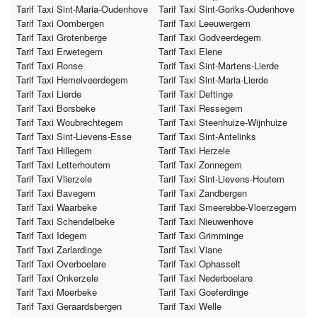
Tarif Taxi Sint-Maria-Oudenhove
Tarif Taxi Sint-Goriks-Oudenhove
Tarif Taxi Oombergen
Tarif Taxi Leeuwergem
Tarif Taxi Grotenberge
Tarif Taxi Godveerdegem
Tarif Taxi Erwetegem
Tarif Taxi Elene
Tarif Taxi Ronse
Tarif Taxi Sint-Martens-Lierde
Tarif Taxi Hemelveerdegem
Tarif Taxi Sint-Maria-Lierde
Tarif Taxi Lierde
Tarif Taxi Deftinge
Tarif Taxi Borsbeke
Tarif Taxi Ressegem
Tarif Taxi Woubrechtegem
Tarif Taxi Steenhuize-Wijnhuize
Tarif Taxi Sint-Lievens-Esse
Tarif Taxi Sint-Antelinks
Tarif Taxi Hillegem
Tarif Taxi Herzele
Tarif Taxi Letterhoutem
Tarif Taxi Zonnegem
Tarif Taxi Vlierzele
Tarif Taxi Sint-Lievens-Houtem
Tarif Taxi Bavegem
Tarif Taxi Zandbergen
Tarif Taxi Waarbeke
Tarif Taxi Smeerebbe-Vloerzegem
Tarif Taxi Schendelbeke
Tarif Taxi Nieuwenhove
Tarif Taxi Idegem
Tarif Taxi Grimminge
Tarif Taxi Zarlardinge
Tarif Taxi Viane
Tarif Taxi Overboelare
Tarif Taxi Ophasselt
Tarif Taxi Onkerzele
Tarif Taxi Nederboelare
Tarif Taxi Moerbeke
Tarif Taxi Goeferdinge
Tarif Taxi Geraardsbergen
Tarif Taxi Welle