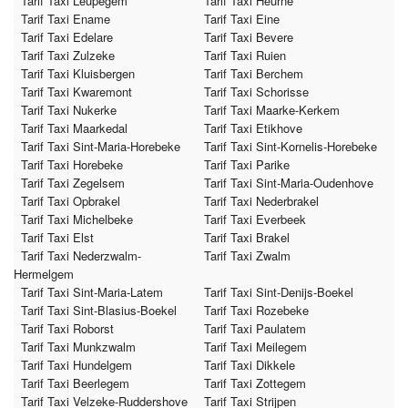
Tarif Taxi Leupegem
Tarif Taxi Heurne
Tarif Taxi Ename
Tarif Taxi Eine
Tarif Taxi Edelare
Tarif Taxi Bevere
Tarif Taxi Zulzeke
Tarif Taxi Ruien
Tarif Taxi Kluisbergen
Tarif Taxi Berchem
Tarif Taxi Kwaremont
Tarif Taxi Schorisse
Tarif Taxi Nukerke
Tarif Taxi Maarke-Kerkem
Tarif Taxi Maarkedal
Tarif Taxi Etikhove
Tarif Taxi Sint-Maria-Horebeke
Tarif Taxi Sint-Kornelis-Horebeke
Tarif Taxi Horebeke
Tarif Taxi Parike
Tarif Taxi Zegelsem
Tarif Taxi Sint-Maria-Oudenhove
Tarif Taxi Opbrakel
Tarif Taxi Nederbrakel
Tarif Taxi Michelbeke
Tarif Taxi Everbeek
Tarif Taxi Elst
Tarif Taxi Brakel
Tarif Taxi Nederzwalm-
Tarif Taxi Zwalm
Hermelgem
Tarif Taxi Sint-Maria-Latem
Tarif Taxi Sint-Denijs-Boekel
Tarif Taxi Sint-Blasius-Boekel
Tarif Taxi Rozebeke
Tarif Taxi Roborst
Tarif Taxi Paulatem
Tarif Taxi Munkzwalm
Tarif Taxi Meilegem
Tarif Taxi Hundelgem
Tarif Taxi Dikkele
Tarif Taxi Beerlegem
Tarif Taxi Zottegem
Tarif Taxi Velzeke-Ruddershove
Tarif Taxi Strijpen