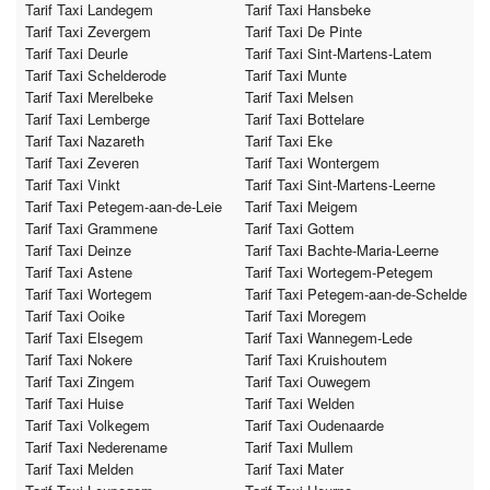
Tarif Taxi Landegem
Tarif Taxi Hansbeke
Tarif Taxi Zevergem
Tarif Taxi De Pinte
Tarif Taxi Deurle
Tarif Taxi Sint-Martens-Latem
Tarif Taxi Schelderode
Tarif Taxi Munte
Tarif Taxi Merelbeke
Tarif Taxi Melsen
Tarif Taxi Lemberge
Tarif Taxi Bottelare
Tarif Taxi Nazareth
Tarif Taxi Eke
Tarif Taxi Zeveren
Tarif Taxi Wontergem
Tarif Taxi Vinkt
Tarif Taxi Sint-Martens-Leerne
Tarif Taxi Petegem-aan-de-Leie
Tarif Taxi Meigem
Tarif Taxi Grammene
Tarif Taxi Gottem
Tarif Taxi Deinze
Tarif Taxi Bachte-Maria-Leerne
Tarif Taxi Astene
Tarif Taxi Wortegem-Petegem
Tarif Taxi Wortegem
Tarif Taxi Petegem-aan-de-Schelde
Tarif Taxi Ooike
Tarif Taxi Moregem
Tarif Taxi Elsegem
Tarif Taxi Wannegem-Lede
Tarif Taxi Nokere
Tarif Taxi Kruishoutem
Tarif Taxi Zingem
Tarif Taxi Ouwegem
Tarif Taxi Huise
Tarif Taxi Welden
Tarif Taxi Volkegem
Tarif Taxi Oudenaarde
Tarif Taxi Nederename
Tarif Taxi Mullem
Tarif Taxi Melden
Tarif Taxi Mater