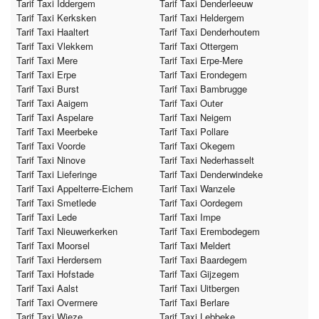
Tarif Taxi Iddergem
Tarif Taxi Denderleeuw
Tarif Taxi Kerksken
Tarif Taxi Heldergem
Tarif Taxi Haaltert
Tarif Taxi Denderhoutem
Tarif Taxi Vlekkem
Tarif Taxi Ottergem
Tarif Taxi Mere
Tarif Taxi Erpe-Mere
Tarif Taxi Erpe
Tarif Taxi Erondegem
Tarif Taxi Burst
Tarif Taxi Bambrugge
Tarif Taxi Aaigem
Tarif Taxi Outer
Tarif Taxi Aspelare
Tarif Taxi Neigem
Tarif Taxi Meerbeke
Tarif Taxi Pollare
Tarif Taxi Voorde
Tarif Taxi Okegem
Tarif Taxi Ninove
Tarif Taxi Nederhasselt
Tarif Taxi Lieferinge
Tarif Taxi Denderwindeke
Tarif Taxi Appelterre-Eichem
Tarif Taxi Wanzele
Tarif Taxi Smetlede
Tarif Taxi Oordegem
Tarif Taxi Lede
Tarif Taxi Impe
Tarif Taxi Nieuwerkerken
Tarif Taxi Erembodegem
Tarif Taxi Moorsel
Tarif Taxi Meldert
Tarif Taxi Herdersem
Tarif Taxi Baardegem
Tarif Taxi Hofstade
Tarif Taxi Gijzegem
Tarif Taxi Aalst
Tarif Taxi Uitbergen
Tarif Taxi Overmere
Tarif Taxi Berlare
Tarif Taxi Wieze
Tarif Taxi Lebbeke