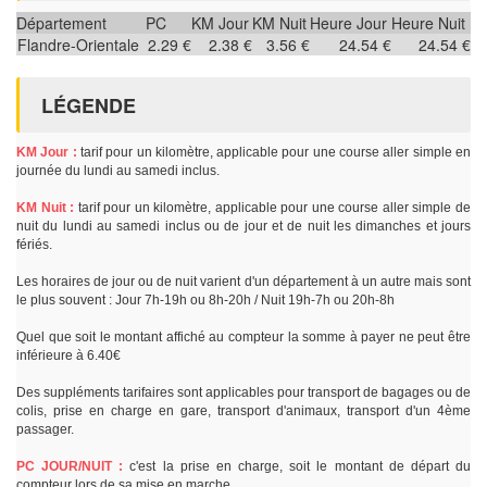
Département
PC
KM Jour
KM Nuit
Heure Jour
Heure Nuit
Flandre-Orientale
2.29 €
2.38 €
3.56 €
24.54 €
24.54 €
LÉGENDE
KM Jour :
tarif pour un kilomètre, applicable pour une course aller simple en
journée du lundi au samedi inclus.
KM Nuit :
tarif pour un kilomètre, applicable pour une course aller simple de
nuit du lundi au samedi inclus ou de jour et de nuit les dimanches et jours
fériés.
Les horaires de jour ou de nuit varient d'un département à un autre mais sont
le plus souvent : Jour 7h-19h ou 8h-20h / Nuit 19h-7h ou 20h-8h
Quel que soit le montant affiché au compteur la somme à payer ne peut être
inférieure à 6.40€
Des suppléments tarifaires sont applicables pour transport de bagages ou de
colis, prise en charge en gare, transport d'animaux, transport d'un 4ème
passager.
PC JOUR/NUIT :
c'est la prise en charge, soit le montant de départ du
compteur lors de sa mise en marche.