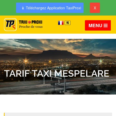
📱 Téléchargez Application TaxiProxi
X
MENU
TARIF TAXI MESPELARE