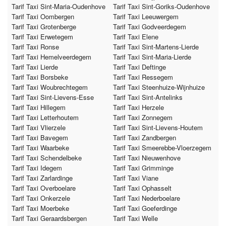
Tarif Taxi Sint-Maria-Oudenhove
Tarif Taxi Sint-Goriks-Oudenhove
Tarif Taxi Oombergen
Tarif Taxi Leeuwergem
Tarif Taxi Grotenberge
Tarif Taxi Godveerdegem
Tarif Taxi Erwetegem
Tarif Taxi Elene
Tarif Taxi Ronse
Tarif Taxi Sint-Martens-Lierde
Tarif Taxi Hemelveerdegem
Tarif Taxi Sint-Maria-Lierde
Tarif Taxi Lierde
Tarif Taxi Deftinge
Tarif Taxi Borsbeke
Tarif Taxi Ressegem
Tarif Taxi Woubrechtegem
Tarif Taxi Steenhuize-Wijnhuize
Tarif Taxi Sint-Lievens-Esse
Tarif Taxi Sint-Antelinks
Tarif Taxi Hillegem
Tarif Taxi Herzele
Tarif Taxi Letterhoutem
Tarif Taxi Zonnegem
Tarif Taxi Vlierzele
Tarif Taxi Sint-Lievens-Houtem
Tarif Taxi Bavegem
Tarif Taxi Zandbergen
Tarif Taxi Waarbeke
Tarif Taxi Smeerebbe-Vloerzegem
Tarif Taxi Schendelbeke
Tarif Taxi Nieuwenhove
Tarif Taxi Idegem
Tarif Taxi Grimminge
Tarif Taxi Zarlardinge
Tarif Taxi Viane
Tarif Taxi Overboelare
Tarif Taxi Ophasselt
Tarif Taxi Onkerzele
Tarif Taxi Nederboelare
Tarif Taxi Moerbeke
Tarif Taxi Goeferdinge
Tarif Taxi Geraardsbergen
Tarif Taxi Welle