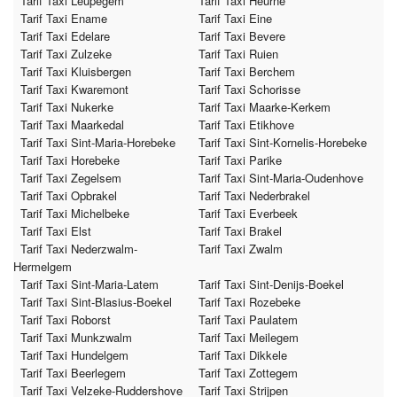
Tarif Taxi Leupegem
Tarif Taxi Heurne
Tarif Taxi Ename
Tarif Taxi Eine
Tarif Taxi Edelare
Tarif Taxi Bevere
Tarif Taxi Zulzeke
Tarif Taxi Ruien
Tarif Taxi Kluisbergen
Tarif Taxi Berchem
Tarif Taxi Kwaremont
Tarif Taxi Schorisse
Tarif Taxi Nukerke
Tarif Taxi Maarke-Kerkem
Tarif Taxi Maarkedal
Tarif Taxi Etikhove
Tarif Taxi Sint-Maria-Horebeke
Tarif Taxi Sint-Kornelis-Horebeke
Tarif Taxi Horebeke
Tarif Taxi Parike
Tarif Taxi Zegelsem
Tarif Taxi Sint-Maria-Oudenhove
Tarif Taxi Opbrakel
Tarif Taxi Nederbrakel
Tarif Taxi Michelbeke
Tarif Taxi Everbeek
Tarif Taxi Elst
Tarif Taxi Brakel
Tarif Taxi Nederzwalm-
Tarif Taxi Zwalm
Hermelgem
Tarif Taxi Sint-Maria-Latem
Tarif Taxi Sint-Denijs-Boekel
Tarif Taxi Sint-Blasius-Boekel
Tarif Taxi Rozebeke
Tarif Taxi Roborst
Tarif Taxi Paulatem
Tarif Taxi Munkzwalm
Tarif Taxi Meilegem
Tarif Taxi Hundelgem
Tarif Taxi Dikkele
Tarif Taxi Beerlegem
Tarif Taxi Zottegem
Tarif Taxi Velzeke-Ruddershove
Tarif Taxi Strijpen