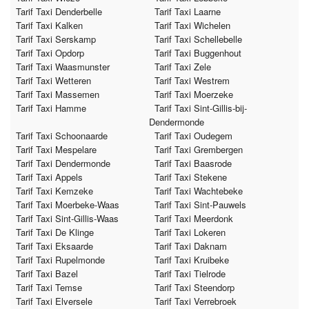
Tarif Taxi Denderbelle
Tarif Taxi Laarne
Tarif Taxi Kalken
Tarif Taxi Wichelen
Tarif Taxi Serskamp
Tarif Taxi Schellebelle
Tarif Taxi Opdorp
Tarif Taxi Buggenhout
Tarif Taxi Waasmunster
Tarif Taxi Zele
Tarif Taxi Wetteren
Tarif Taxi Westrem
Tarif Taxi Massemen
Tarif Taxi Moerzeke
Tarif Taxi Hamme
Tarif Taxi Sint-Gillis-bij-
Dendermonde
Tarif Taxi Schoonaarde
Tarif Taxi Oudegem
Tarif Taxi Mespelare
Tarif Taxi Grembergen
Tarif Taxi Dendermonde
Tarif Taxi Baasrode
Tarif Taxi Appels
Tarif Taxi Stekene
Tarif Taxi Kemzeke
Tarif Taxi Wachtebeke
Tarif Taxi Moerbeke-Waas
Tarif Taxi Sint-Pauwels
Tarif Taxi Sint-Gillis-Waas
Tarif Taxi Meerdonk
Tarif Taxi De Klinge
Tarif Taxi Lokeren
Tarif Taxi Eksaarde
Tarif Taxi Daknam
Tarif Taxi Rupelmonde
Tarif Taxi Kruibeke
Tarif Taxi Bazel
Tarif Taxi Tielrode
Tarif Taxi Temse
Tarif Taxi Steendorp
Tarif Taxi Elversele
Tarif Taxi Verrebroek