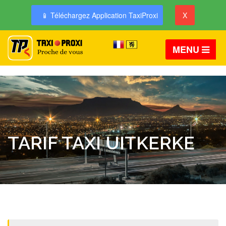
📱 Téléchargez Application TaxiProxi
X
MENU
TARIF TAXI UITKERKE