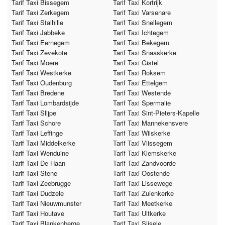
Tarif Taxi Bissegem
Tarif Taxi Kortrijk
Tarif Taxi Zerkegem
Tarif Taxi Varsenare
Tarif Taxi Stalhille
Tarif Taxi Snellegem
Tarif Taxi Jabbeke
Tarif Taxi Ichtegem
Tarif Taxi Eernegem
Tarif Taxi Bekegem
Tarif Taxi Zevekote
Tarif Taxi Snaaskerke
Tarif Taxi Moere
Tarif Taxi Gistel
Tarif Taxi Westkerke
Tarif Taxi Roksem
Tarif Taxi Oudenburg
Tarif Taxi Ettelgem
Tarif Taxi Bredene
Tarif Taxi Westende
Tarif Taxi Lombardsijde
Tarif Taxi Spermalie
Tarif Taxi Slijpe
Tarif Taxi Sint-Pieters-Kapelle
Tarif Taxi Schore
Tarif Taxi Mannekensvere
Tarif Taxi Leffinge
Tarif Taxi Wilskerke
Tarif Taxi Middelkerke
Tarif Taxi Vlissegem
Tarif Taxi Wenduine
Tarif Taxi Klemskerke
Tarif Taxi De Haan
Tarif Taxi Zandvoorde
Tarif Taxi Stene
Tarif Taxi Oostende
Tarif Taxi Zeebrugge
Tarif Taxi Lissewege
Tarif Taxi Dudzele
Tarif Taxi Zuienkerke
Tarif Taxi Nieuwmunster
Tarif Taxi Meetkerke
Tarif Taxi Houtave
Tarif Taxi Uitkerke
Tarif Taxi Blankenberge
Tarif Taxi Sijsele