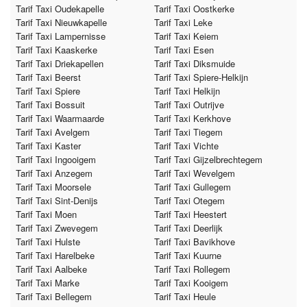
Tarif Taxi Oudekapelle
Tarif Taxi Oostkerke
Tarif Taxi Nieuwkapelle
Tarif Taxi Leke
Tarif Taxi Lampernisse
Tarif Taxi Keiem
Tarif Taxi Kaaskerke
Tarif Taxi Esen
Tarif Taxi Driekapellen
Tarif Taxi Diksmuide
Tarif Taxi Beerst
Tarif Taxi Spiere-Helkijn
Tarif Taxi Spiere
Tarif Taxi Helkijn
Tarif Taxi Bossuit
Tarif Taxi Outrijve
Tarif Taxi Waarmaarde
Tarif Taxi Kerkhove
Tarif Taxi Avelgem
Tarif Taxi Tiegem
Tarif Taxi Kaster
Tarif Taxi Vichte
Tarif Taxi Ingooigem
Tarif Taxi Gijzelbrechtegem
Tarif Taxi Anzegem
Tarif Taxi Wevelgem
Tarif Taxi Moorsele
Tarif Taxi Gullegem
Tarif Taxi Sint-Denijs
Tarif Taxi Otegem
Tarif Taxi Moen
Tarif Taxi Heestert
Tarif Taxi Zwevegem
Tarif Taxi Deerlijk
Tarif Taxi Hulste
Tarif Taxi Bavikhove
Tarif Taxi Harelbeke
Tarif Taxi Kuurne
Tarif Taxi Aalbeke
Tarif Taxi Rollegem
Tarif Taxi Marke
Tarif Taxi Kooigem
Tarif Taxi Bellegem
Tarif Taxi Heule