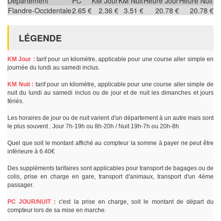
Département
PC
KM Jour
KM Nuit
Heure Jour
Heure Nuit
Flandre-Occidentale
2.65 €
2.36 €
3.51 €
20.78 €
20.78 €
LÉGENDE
KM Jour :
tarif pour un kilomètre, applicable pour une course aller simple en
journée du lundi au samedi inclus.
KM Nuit :
tarif pour un kilomètre, applicable pour une course aller simple de
nuit du lundi au samedi inclus ou de jour et de nuit les dimanches et jours
fériés.
Les horaires de jour ou de nuit varient d'un département à un autre mais sont
le plus souvent : Jour 7h-19h ou 8h-20h / Nuit 19h-7h ou 20h-8h
Quel que soit le montant affiché au compteur la somme à payer ne peut être
inférieure à 6.40€
Des suppléments tarifaires sont applicables pour transport de bagages ou de
colis, prise en charge en gare, transport d'animaux, transport d'un 4ème
passager.
PC JOUR/NUIT :
c'est la prise en charge, soit le montant de départ du
compteur lors de sa mise en marche.