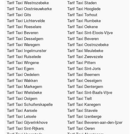
Tarif Taxi Westrozebeke
Tarif Taxi Staden
Tarif Taxi Oostnieuwkerke
Tarif Taxi Hooglede
Tarif Taxi Gits
Tarif Taxi Torhout
Tarif Taxi Lichtervelde
Tarif Taxi Rumbeke
Tarif Taxi Roeselare
Tarif Taxi Oekene
Tarif Taxi Beveren
Tarif Taxi Sint-Eloois-Vijve
Tarif Taxi Desselgem
Tarif Taxi Beveren
Tarif Taxi Waregem
Tarif Taxi Oostrozebeke
Tarif Taxi Ingelmunster
Tarif Taxi Meulebeke
Tarif Taxi Ruiselede
Tarif Taxi Zwevezele
Tarif Taxi Wingene
Tarif Taxi Pittem
Tarif Taxi Egem
Tarif Taxi Sint-Joris
Tarif Taxi Oedelem
Tarif Taxi Beernem
Tarif Taxi Wakken
Tarif Taxi Oeselgem
Tarif Taxi Markegem
Tarif Taxi Dentergem
Tarif Taxi Wielsbeke
Tarif Taxi Sint-Baafs-Vijve
Tarif Taxi Ooigem
Tarif Taxi Tielt
Tarif Taxi Schuiferskapelle
Tarif Taxi Kanegem
Tarif Taxi Aarsele
Tarif Taxi Stavele
Tarif Taxi Leisele
Tarif Taxi Izenberge
Tarif Taxi Gijverinkhove
Tarif Taxi Beveren-aan-den-Ijzer
Tarif Taxi Sint-Rijkers
Tarif Taxi Oeren