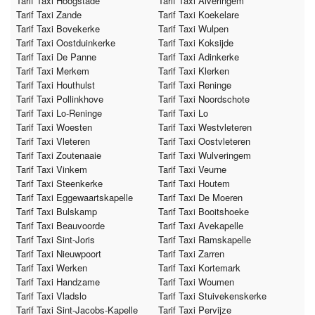
Tarif Taxi Hoogstade
Tarif Taxi Alveringem
Tarif Taxi Zande
Tarif Taxi Koekelare
Tarif Taxi Bovekerke
Tarif Taxi Wulpen
Tarif Taxi Oostduinkerke
Tarif Taxi Koksijde
Tarif Taxi De Panne
Tarif Taxi Adinkerke
Tarif Taxi Merkem
Tarif Taxi Klerken
Tarif Taxi Houthulst
Tarif Taxi Reninge
Tarif Taxi Pollinkhove
Tarif Taxi Noordschote
Tarif Taxi Lo-Reninge
Tarif Taxi Lo
Tarif Taxi Woesten
Tarif Taxi Westvleteren
Tarif Taxi Vleteren
Tarif Taxi Oostvleteren
Tarif Taxi Zoutenaaie
Tarif Taxi Wulveringem
Tarif Taxi Vinkem
Tarif Taxi Veurne
Tarif Taxi Steenkerke
Tarif Taxi Houtem
Tarif Taxi Eggewaartskapelle
Tarif Taxi De Moeren
Tarif Taxi Bulskamp
Tarif Taxi Booitshoeke
Tarif Taxi Beauvoorde
Tarif Taxi Avekapelle
Tarif Taxi Sint-Joris
Tarif Taxi Ramskapelle
Tarif Taxi Nieuwpoort
Tarif Taxi Zarren
Tarif Taxi Werken
Tarif Taxi Kortemark
Tarif Taxi Handzame
Tarif Taxi Woumen
Tarif Taxi Vladslo
Tarif Taxi Stuivekenskerke
Tarif Taxi Sint-Jacobs-Kapelle
Tarif Taxi Pervijze