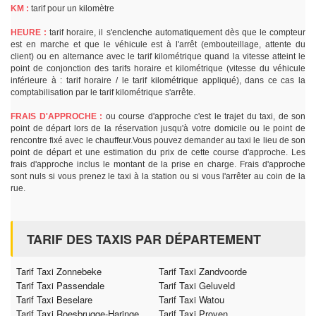
KM :
tarif pour un kilomètre
HEURE :
tarif horaire, il s'enclenche automatiquement dès que le compteur
est en marche et que le véhicule est à l'arrêt (embouteillage, attente du
client) ou en alternance avec le tarif kilométrique quand la vitesse atteint le
point de conjonction des tarifs horaire et kilométrique (vitesse du véhicule
inférieure à : tarif horaire / le tarif kilométrique appliqué), dans ce cas la
comptabilisation par le tarif kilométrique s'arrête.
FRAIS D'APPROCHE :
ou course d'approche c'est le trajet du taxi, de son
point de départ lors de la réservation jusqu'à votre domicile ou le point de
rencontre fixé avec le chauffeur.Vous pouvez demander au taxi le lieu de son
point de départ et une estimation du prix de cette course d'approche. Les
frais d'approche inclus le montant de la prise en charge. Frais d'approche
sont nuls si vous prenez le taxi à la station ou si vous l'arrêter au coin de la
rue.
TARIF DES TAXIS PAR DÉPARTEMENT
Tarif Taxi Zonnebeke
Tarif Taxi Zandvoorde
Tarif Taxi Passendale
Tarif Taxi Geluveld
Tarif Taxi Beselare
Tarif Taxi Watou
Tarif Taxi Roesbrugge-Haringe
Tarif Taxi Proven