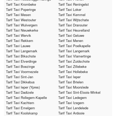
Tarif Taxi Krombeke
Tarif Taxi Reningelst
Tarif Taxi Poperinge
Tarif Taxi Loker
Tarif Taxi Mesen
Tarif Taxi Kemmel
Tarif Taxi Westouter
Tarif Taxi Wijtschate
Tarif Taxi Wulvergem
Tarif Taxi Dranouter
Tarif Taxi Nieuwkerke
Tarif Taxi Heuvelland
Tarif Taxi Wervik
Tarif Taxi Geluwe
Tarif Taxi Rekkem
Tarif Taxi Menen
Tarif Taxi Lauwe
Tarif Taxi Poelkapelle
Tarif Taxi Langemark
Tarif Taxi Langemark
Tarif Taxi Bikschote
Tarif Taxi Vlamertinge
Tarif Taxi Elverdinge
Tarif Taxi Zuidschote
Tarif Taxi Boezinge
Tarif Taxi Zillebeke
Tarif Taxi Voormezele
Tarif Taxi Hollebeke
Tarif Taxi Sint-Jan
Tarif Taxi Ieper
Tarif Taxi Dikkebus
Tarif Taxi Brielen
Tarif Taxi Ieper (Ypres)
Tarif Taxi Moorslede
Tarif Taxi Dadizele
Tarif Taxi Sint-Eloois-Winkel
Tarif Taxi Rollegem-Kapelle
Tarif Taxi Ledegem
Tarif Taxi Kachtem
Tarif Taxi Izegem
Tarif Taxi Emelgem
Tarif Taxi Lendelede
Tarif Taxi Koolskamp
Tarif Taxi Ardooie