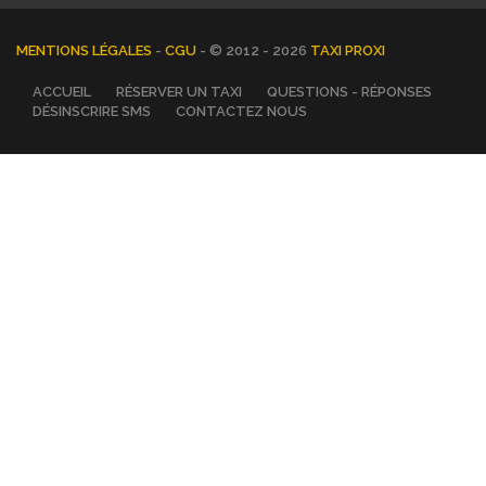
MENTIONS LÉGALES
-
CGU
- © 2012 - 2026
TAXI PROXI
ACCUEIL
RÉSERVER UN TAXI
QUESTIONS - RÉPONSES
DÉSINSCRIRE SMS
CONTACTEZ NOUS