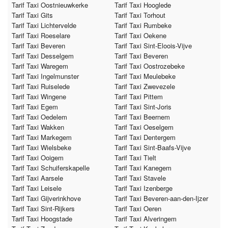
Tarif Taxi Oostnieuwkerke
Tarif Taxi Hooglede
Tarif Taxi Gits
Tarif Taxi Torhout
Tarif Taxi Lichtervelde
Tarif Taxi Rumbeke
Tarif Taxi Roeselare
Tarif Taxi Oekene
Tarif Taxi Beveren
Tarif Taxi Sint-Eloois-Vijve
Tarif Taxi Desselgem
Tarif Taxi Beveren
Tarif Taxi Waregem
Tarif Taxi Oostrozebeke
Tarif Taxi Ingelmunster
Tarif Taxi Meulebeke
Tarif Taxi Ruiselede
Tarif Taxi Zwevezele
Tarif Taxi Wingene
Tarif Taxi Pittem
Tarif Taxi Egem
Tarif Taxi Sint-Joris
Tarif Taxi Oedelem
Tarif Taxi Beernem
Tarif Taxi Wakken
Tarif Taxi Oeselgem
Tarif Taxi Markegem
Tarif Taxi Dentergem
Tarif Taxi Wielsbeke
Tarif Taxi Sint-Baafs-Vijve
Tarif Taxi Ooigem
Tarif Taxi Tielt
Tarif Taxi Schuiferskapelle
Tarif Taxi Kanegem
Tarif Taxi Aarsele
Tarif Taxi Stavele
Tarif Taxi Leisele
Tarif Taxi Izenberge
Tarif Taxi Gijverinkhove
Tarif Taxi Beveren-aan-den-Ijzer
Tarif Taxi Sint-Rijkers
Tarif Taxi Oeren
Tarif Taxi Hoogstade
Tarif Taxi Alveringem