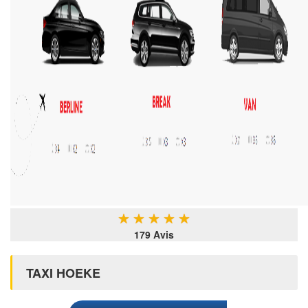
★
★
★
★
★
179 Avis
TAXI HOEKE