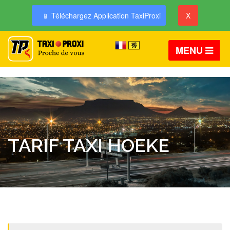
📱 Téléchargez Application TaxiProxi
X
MENU
TARIF TAXI HOEKE