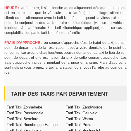
HEURE :
tarif horaire, il s'enclenche automatiquement dès que le compteur
est en marche et que le véhicule est à l'arrêt (embouteillage, attente du
client) ou en alternance avec le tarif kilométrique quand la vitesse atteint le
point de conjonction des tarifs horaire et kilométrique (vitesse du véhicule
inférieure à : tarif horaire / le tarif kilométrique appliqué), dans ce cas la
comptabilisation par le tarif kilométrique s'arrête.
FRAIS D'APPROCHE :
ou course d'approche c'est le trajet du taxi, de son
point de départ lors de la réservation jusqu'à votre domicile ou le point de
rencontre fixé avec le chauffeur.Vous pouvez demander au taxi le lieu de son
point de départ et une estimation du prix de cette course d'approche. Les
frais d'approche inclus le montant de la prise en charge. Frais d'approche
sont nuls si vous prenez le taxi à la station ou si vous l'arrêter au coin de la
rue.
TARIF DES TAXIS PAR DÉPARTEMENT
Tarif Taxi Zonnebeke
Tarif Taxi Zandvoorde
Tarif Taxi Passendale
Tarif Taxi Geluveld
Tarif Taxi Beselare
Tarif Taxi Watou
Tarif Taxi Roesbrugge-Haringe
Tarif Taxi Proven
Tarif Taxi Krombeke
Tarif Taxi Reningelst