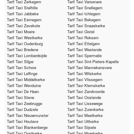
Tarif Taxi Zerkegem
Tarif Taxi Varsenare
Tarif Taxi Stalhille
Tarif Taxi Snellegem
Tarif Taxi Jabbeke
Tarif Taxi Ichtegem
Tarif Taxi Eernegem
Tarif Taxi Bekegem
Tarif Taxi Zevekote
Tarif Taxi Snaaskerke
Tarif Taxi Moere
Tarif Taxi Gistel
Tarif Taxi Westkerke
Tarif Taxi Roksem
Tarif Taxi Oudenburg
Tarif Taxi Ettelgem
Tarif Taxi Bredene
Tarif Taxi Westende
Tarif Taxi Lombardsijde
Tarif Taxi Spermalie
Tarif Taxi Slijpe
Tarif Taxi Sint-Pieters-Kapelle
Tarif Taxi Schore
Tarif Taxi Mannekensvere
Tarif Taxi Leffinge
Tarif Taxi Wilskerke
Tarif Taxi Middelkerke
Tarif Taxi Vlissegem
Tarif Taxi Wenduine
Tarif Taxi Klemskerke
Tarif Taxi De Haan
Tarif Taxi Zandvoorde
Tarif Taxi Stene
Tarif Taxi Oostende
Tarif Taxi Zeebrugge
Tarif Taxi Lissewege
Tarif Taxi Dudzele
Tarif Taxi Zuienkerke
Tarif Taxi Nieuwmunster
Tarif Taxi Meetkerke
Tarif Taxi Houtave
Tarif Taxi Uitkerke
Tarif Taxi Blankenberge
Tarif Taxi Sijsele
Tarif Taxi Oostkerke
Tarif Taxi Moerkerke