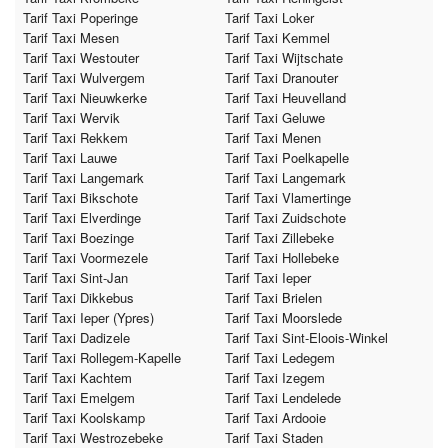
Tarif Taxi Poperinge
Tarif Taxi Loker
Tarif Taxi Mesen
Tarif Taxi Kemmel
Tarif Taxi Westouter
Tarif Taxi Wijtschate
Tarif Taxi Wulvergem
Tarif Taxi Dranouter
Tarif Taxi Nieuwkerke
Tarif Taxi Heuvelland
Tarif Taxi Wervik
Tarif Taxi Geluwe
Tarif Taxi Rekkem
Tarif Taxi Menen
Tarif Taxi Lauwe
Tarif Taxi Poelkapelle
Tarif Taxi Langemark
Tarif Taxi Langemark
Tarif Taxi Bikschote
Tarif Taxi Vlamertinge
Tarif Taxi Elverdinge
Tarif Taxi Zuidschote
Tarif Taxi Boezinge
Tarif Taxi Zillebeke
Tarif Taxi Voormezele
Tarif Taxi Hollebeke
Tarif Taxi Sint-Jan
Tarif Taxi Ieper
Tarif Taxi Dikkebus
Tarif Taxi Brielen
Tarif Taxi Ieper (Ypres)
Tarif Taxi Moorslede
Tarif Taxi Dadizele
Tarif Taxi Sint-Eloois-Winkel
Tarif Taxi Rollegem-Kapelle
Tarif Taxi Ledegem
Tarif Taxi Kachtem
Tarif Taxi Izegem
Tarif Taxi Emelgem
Tarif Taxi Lendelede
Tarif Taxi Koolskamp
Tarif Taxi Ardooie
Tarif Taxi Westrozebeke
Tarif Taxi Staden