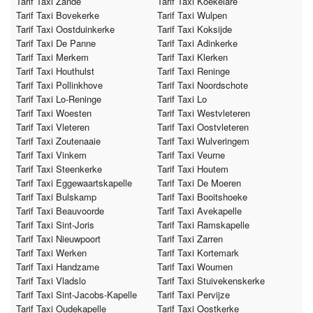
Tarif Taxi Zande
Tarif Taxi Koekelare
Tarif Taxi Bovekerke
Tarif Taxi Wulpen
Tarif Taxi Oostduinkerke
Tarif Taxi Koksijde
Tarif Taxi De Panne
Tarif Taxi Adinkerke
Tarif Taxi Merkem
Tarif Taxi Klerken
Tarif Taxi Houthulst
Tarif Taxi Reninge
Tarif Taxi Pollinkhove
Tarif Taxi Noordschote
Tarif Taxi Lo-Reninge
Tarif Taxi Lo
Tarif Taxi Woesten
Tarif Taxi Westvleteren
Tarif Taxi Vleteren
Tarif Taxi Oostvleteren
Tarif Taxi Zoutenaaie
Tarif Taxi Wulveringem
Tarif Taxi Vinkem
Tarif Taxi Veurne
Tarif Taxi Steenkerke
Tarif Taxi Houtem
Tarif Taxi Eggewaartskapelle
Tarif Taxi De Moeren
Tarif Taxi Bulskamp
Tarif Taxi Booitshoeke
Tarif Taxi Beauvoorde
Tarif Taxi Avekapelle
Tarif Taxi Sint-Joris
Tarif Taxi Ramskapelle
Tarif Taxi Nieuwpoort
Tarif Taxi Zarren
Tarif Taxi Werken
Tarif Taxi Kortemark
Tarif Taxi Handzame
Tarif Taxi Woumen
Tarif Taxi Vladslo
Tarif Taxi Stuivekenskerke
Tarif Taxi Sint-Jacobs-Kapelle
Tarif Taxi Pervijze
Tarif Taxi Oudekapelle
Tarif Taxi Oostkerke