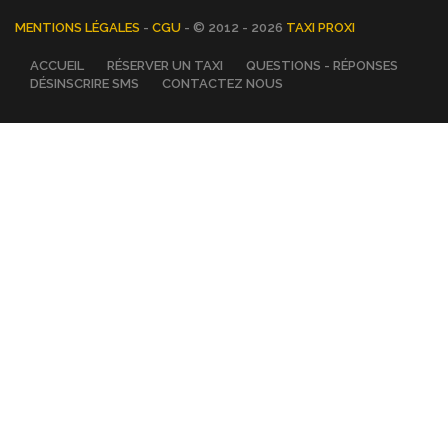
MENTIONS LÉGALES
-
CGU
- © 2012 - 2026
TAXI PROXI
ACCUEIL
RÉSERVER UN TAXI
QUESTIONS - RÉPONSES
DÉSINSCRIRE SMS
CONTACTEZ NOUS