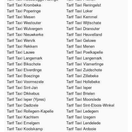
Tarif Taxi Krombeke
Tarif Taxi Reningelst
Tarif Taxi Poperinge
Tarif Taxi Loker
Tarif Taxi Mesen
Tarif Taxi Kemmel
Tarif Taxi Westouter
Tarif Taxi Wijtschate
Tarif Taxi Wulvergem
Tarif Taxi Dranouter
Tarif Taxi Nieuwkerke
Tarif Taxi Heuvelland
Tarif Taxi Wervik
Tarif Taxi Geluwe
Tarif Taxi Rekkem
Tarif Taxi Menen
Tarif Taxi Lauwe
Tarif Taxi Poelkapelle
Tarif Taxi Langemark
Tarif Taxi Langemark
Tarif Taxi Bikschote
Tarif Taxi Vlamertinge
Tarif Taxi Elverdinge
Tarif Taxi Zuidschote
Tarif Taxi Boezinge
Tarif Taxi Zillebeke
Tarif Taxi Voormezele
Tarif Taxi Hollebeke
Tarif Taxi Sint-Jan
Tarif Taxi Ieper
Tarif Taxi Dikkebus
Tarif Taxi Brielen
Tarif Taxi Ieper (Ypres)
Tarif Taxi Moorslede
Tarif Taxi Dadizele
Tarif Taxi Sint-Eloois-Winkel
Tarif Taxi Rollegem-Kapelle
Tarif Taxi Ledegem
Tarif Taxi Kachtem
Tarif Taxi Izegem
Tarif Taxi Emelgem
Tarif Taxi Lendelede
Tarif Taxi Koolskamp
Tarif Taxi Ardooie