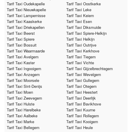
Tarif Taxi Oudekapelle
Tarif Taxi Oostkerke
Tarif Taxi Nieuwkapelle
Tarif Taxi Leke
Tarif Taxi Lampernisse
Tarif Taxi Keiem
Tarif Taxi Kaaskerke
Tarif Taxi Esen
Tarif Taxi Driekapellen
Tarif Taxi Diksmuide
Tarif Taxi Beerst
Tarif Taxi Spiere-Helkijn
Tarif Taxi Spiere
Tarif Taxi Helkijn
Tarif Taxi Bossuit
Tarif Taxi Outrijve
Tarif Taxi Waarmaarde
Tarif Taxi Kerkhove
Tarif Taxi Avelgem
Tarif Taxi Tiegem
Tarif Taxi Kaster
Tarif Taxi Vichte
Tarif Taxi Ingooigem
Tarif Taxi Gijzelbrechtegem
Tarif Taxi Anzegem
Tarif Taxi Wevelgem
Tarif Taxi Moorsele
Tarif Taxi Gullegem
Tarif Taxi Sint-Denijs
Tarif Taxi Otegem
Tarif Taxi Moen
Tarif Taxi Heestert
Tarif Taxi Zwevegem
Tarif Taxi Deerlijk
Tarif Taxi Hulste
Tarif Taxi Bavikhove
Tarif Taxi Harelbeke
Tarif Taxi Kuurne
Tarif Taxi Aalbeke
Tarif Taxi Rollegem
Tarif Taxi Marke
Tarif Taxi Kooigem
Tarif Taxi Bellegem
Tarif Taxi Heule