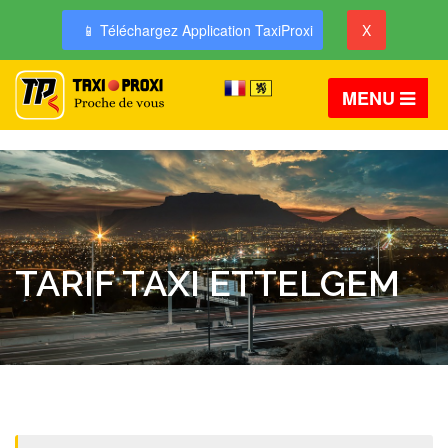
📱 Téléchargez Application TaxiProxi
X
MENU
TARIF TAXI ETTELGEM