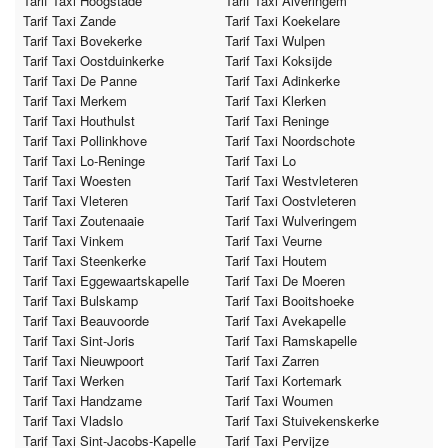
Tarif Taxi Hoogstade
Tarif Taxi Alveringem
Tarif Taxi Zande
Tarif Taxi Koekelare
Tarif Taxi Bovekerke
Tarif Taxi Wulpen
Tarif Taxi Oostduinkerke
Tarif Taxi Koksijde
Tarif Taxi De Panne
Tarif Taxi Adinkerke
Tarif Taxi Merkem
Tarif Taxi Klerken
Tarif Taxi Houthulst
Tarif Taxi Reninge
Tarif Taxi Pollinkhove
Tarif Taxi Noordschote
Tarif Taxi Lo-Reninge
Tarif Taxi Lo
Tarif Taxi Woesten
Tarif Taxi Westvleteren
Tarif Taxi Vleteren
Tarif Taxi Oostvleteren
Tarif Taxi Zoutenaaie
Tarif Taxi Wulveringem
Tarif Taxi Vinkem
Tarif Taxi Veurne
Tarif Taxi Steenkerke
Tarif Taxi Houtem
Tarif Taxi Eggewaartskapelle
Tarif Taxi De Moeren
Tarif Taxi Bulskamp
Tarif Taxi Booitshoeke
Tarif Taxi Beauvoorde
Tarif Taxi Avekapelle
Tarif Taxi Sint-Joris
Tarif Taxi Ramskapelle
Tarif Taxi Nieuwpoort
Tarif Taxi Zarren
Tarif Taxi Werken
Tarif Taxi Kortemark
Tarif Taxi Handzame
Tarif Taxi Woumen
Tarif Taxi Vladslo
Tarif Taxi Stuivekenskerke
Tarif Taxi Sint-Jacobs-Kapelle
Tarif Taxi Pervijze