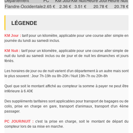
Département
PC
KM Jour
KM Nuit
Heure Jour
Heure Nuit
Flandre-Occidentale
2.65 €
2.36 €
3.51 €
20.78 €
20.78 €
LÉGENDE
KM Jour :
tarif pour un kilomètre, applicable pour une course aller simple en
journée du lundi au samedi inclus.
KM Nuit :
tarif pour un kilomètre, applicable pour une course aller simple de
nuit du lundi au samedi inclus ou de jour et de nuit les dimanches et jours
fériés.
Les horaires de jour ou de nuit varient d'un département à un autre mais sont
le plus souvent : Jour 7h-19h ou 8h-20h / Nuit 19h-7h ou 20h-8h
Quel que soit le montant affiché au compteur la somme à payer ne peut être
inférieure à 6.40€
Des suppléments tarifaires sont applicables pour transport de bagages ou de
colis, prise en charge en gare, transport d'animaux, transport d'un 4ème
passager.
PC JOUR/NUIT :
c'est la prise en charge, soit le montant de départ du
compteur lors de sa mise en marche.