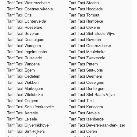
Tarif Taxi Westrozebeke
Tarif Taxi Staden
Tarif Taxi Oostnieuwkerke
Tarif Taxi Hooglede
Tarif Taxi Gits
Tarif Taxi Torhout
Tarif Taxi Lichtervelde
Tarif Taxi Rumbeke
Tarif Taxi Roeselare
Tarif Taxi Oekene
Tarif Taxi Beveren
Tarif Taxi Sint-Eloois-Vijve
Tarif Taxi Desselgem
Tarif Taxi Beveren
Tarif Taxi Waregem
Tarif Taxi Oostrozebeke
Tarif Taxi Ingelmunster
Tarif Taxi Meulebeke
Tarif Taxi Ruiselede
Tarif Taxi Zwevezele
Tarif Taxi Wingene
Tarif Taxi Pittem
Tarif Taxi Egem
Tarif Taxi Sint-Joris
Tarif Taxi Oedelem
Tarif Taxi Beernem
Tarif Taxi Wakken
Tarif Taxi Oeselgem
Tarif Taxi Markegem
Tarif Taxi Dentergem
Tarif Taxi Wielsbeke
Tarif Taxi Sint-Baafs-Vijve
Tarif Taxi Ooigem
Tarif Taxi Tielt
Tarif Taxi Schuiferskapelle
Tarif Taxi Kanegem
Tarif Taxi Aarsele
Tarif Taxi Stavele
Tarif Taxi Leisele
Tarif Taxi Izenberge
Tarif Taxi Gijverinkhove
Tarif Taxi Beveren-aan-den-Ijzer
Tarif Taxi Sint-Rijkers
Tarif Taxi Oeren