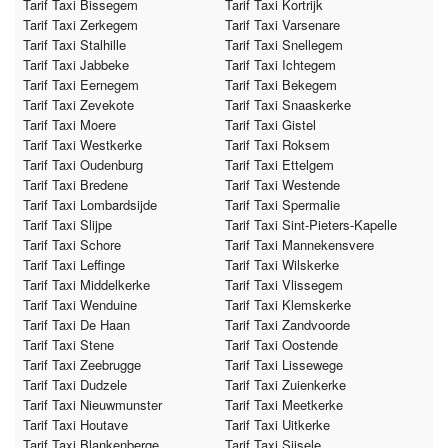
Tarif Taxi Bissegem
Tarif Taxi Kortrijk
Tarif Taxi Zerkegem
Tarif Taxi Varsenare
Tarif Taxi Stalhille
Tarif Taxi Snellegem
Tarif Taxi Jabbeke
Tarif Taxi Ichtegem
Tarif Taxi Eernegem
Tarif Taxi Bekegem
Tarif Taxi Zevekote
Tarif Taxi Snaaskerke
Tarif Taxi Moere
Tarif Taxi Gistel
Tarif Taxi Westkerke
Tarif Taxi Roksem
Tarif Taxi Oudenburg
Tarif Taxi Ettelgem
Tarif Taxi Bredene
Tarif Taxi Westende
Tarif Taxi Lombardsijde
Tarif Taxi Spermalie
Tarif Taxi Slijpe
Tarif Taxi Sint-Pieters-Kapelle
Tarif Taxi Schore
Tarif Taxi Mannekensvere
Tarif Taxi Leffinge
Tarif Taxi Wilskerke
Tarif Taxi Middelkerke
Tarif Taxi Vlissegem
Tarif Taxi Wenduine
Tarif Taxi Klemskerke
Tarif Taxi De Haan
Tarif Taxi Zandvoorde
Tarif Taxi Stene
Tarif Taxi Oostende
Tarif Taxi Zeebrugge
Tarif Taxi Lissewege
Tarif Taxi Dudzele
Tarif Taxi Zuienkerke
Tarif Taxi Nieuwmunster
Tarif Taxi Meetkerke
Tarif Taxi Houtave
Tarif Taxi Uitkerke
Tarif Taxi Blankenberge
Tarif Taxi Sijsele