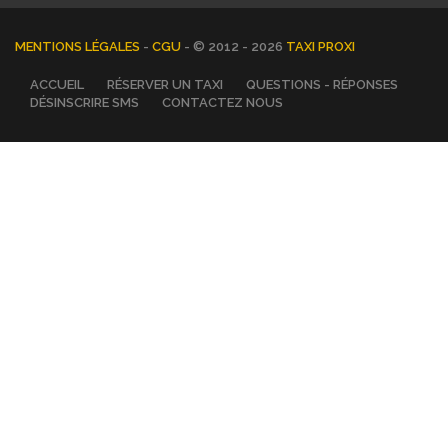
MENTIONS LÉGALES
-
CGU
- © 2012 - 2026
TAXI PROXI
ACCUEIL
RÉSERVER UN TAXI
QUESTIONS - RÉPONSES
DÉSINSCRIRE SMS
CONTACTEZ NOUS