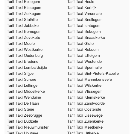
Tarif Taxi Bellegem
Tarif Taxi Heule
Tarif Taxi Bissegem
Tarif Taxi Kortrijk
Tarif Taxi Zerkegem
Tarif Taxi Varsenare
Tarif Taxi Stalhille
Tarif Taxi Snellegem
Tarif Taxi Jabbeke
Tarif Taxi Ichtegem
Tarif Taxi Eernegem
Tarif Taxi Bekegem
Tarif Taxi Zevekote
Tarif Taxi Snaaskerke
Tarif Taxi Moere
Tarif Taxi Gistel
Tarif Taxi Westkerke
Tarif Taxi Roksem
Tarif Taxi Oudenburg
Tarif Taxi Ettelgem
Tarif Taxi Bredene
Tarif Taxi Westende
Tarif Taxi Lombardsijde
Tarif Taxi Spermalie
Tarif Taxi Slijpe
Tarif Taxi Sint-Pieters-Kapelle
Tarif Taxi Schore
Tarif Taxi Mannekensvere
Tarif Taxi Leffinge
Tarif Taxi Wilskerke
Tarif Taxi Middelkerke
Tarif Taxi Vlissegem
Tarif Taxi Wenduine
Tarif Taxi Klemskerke
Tarif Taxi De Haan
Tarif Taxi Zandvoorde
Tarif Taxi Stene
Tarif Taxi Oostende
Tarif Taxi Zeebrugge
Tarif Taxi Lissewege
Tarif Taxi Dudzele
Tarif Taxi Zuienkerke
Tarif Taxi Nieuwmunster
Tarif Taxi Meetkerke
Tarif Taxi Houtave
Tarif Taxi Uitkerke