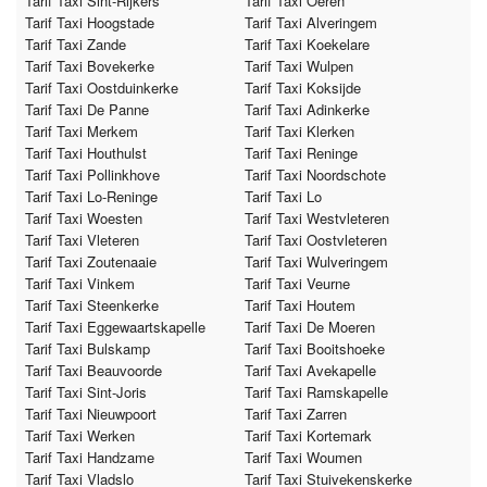
Tarif Taxi Sint-Rijkers
Tarif Taxi Oeren
Tarif Taxi Hoogstade
Tarif Taxi Alveringem
Tarif Taxi Zande
Tarif Taxi Koekelare
Tarif Taxi Bovekerke
Tarif Taxi Wulpen
Tarif Taxi Oostduinkerke
Tarif Taxi Koksijde
Tarif Taxi De Panne
Tarif Taxi Adinkerke
Tarif Taxi Merkem
Tarif Taxi Klerken
Tarif Taxi Houthulst
Tarif Taxi Reninge
Tarif Taxi Pollinkhove
Tarif Taxi Noordschote
Tarif Taxi Lo-Reninge
Tarif Taxi Lo
Tarif Taxi Woesten
Tarif Taxi Westvleteren
Tarif Taxi Vleteren
Tarif Taxi Oostvleteren
Tarif Taxi Zoutenaaie
Tarif Taxi Wulveringem
Tarif Taxi Vinkem
Tarif Taxi Veurne
Tarif Taxi Steenkerke
Tarif Taxi Houtem
Tarif Taxi Eggewaartskapelle
Tarif Taxi De Moeren
Tarif Taxi Bulskamp
Tarif Taxi Booitshoeke
Tarif Taxi Beauvoorde
Tarif Taxi Avekapelle
Tarif Taxi Sint-Joris
Tarif Taxi Ramskapelle
Tarif Taxi Nieuwpoort
Tarif Taxi Zarren
Tarif Taxi Werken
Tarif Taxi Kortemark
Tarif Taxi Handzame
Tarif Taxi Woumen
Tarif Taxi Vladslo
Tarif Taxi Stuivekenskerke