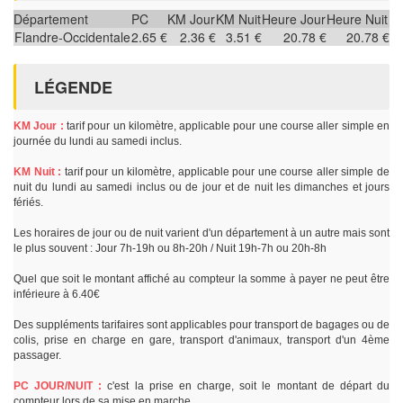
Département
PC
KM Jour
KM Nuit
Heure Jour
Heure Nuit
Flandre-Occidentale
2.65 €
2.36 €
3.51 €
20.78 €
20.78 €
LÉGENDE
KM Jour :
tarif pour un kilomètre, applicable pour une course aller simple en
journée du lundi au samedi inclus.
KM Nuit :
tarif pour un kilomètre, applicable pour une course aller simple de
nuit du lundi au samedi inclus ou de jour et de nuit les dimanches et jours
fériés.
Les horaires de jour ou de nuit varient d'un département à un autre mais sont
le plus souvent : Jour 7h-19h ou 8h-20h / Nuit 19h-7h ou 20h-8h
Quel que soit le montant affiché au compteur la somme à payer ne peut être
inférieure à 6.40€
Des suppléments tarifaires sont applicables pour transport de bagages ou de
colis, prise en charge en gare, transport d'animaux, transport d'un 4ème
passager.
PC JOUR/NUIT :
c'est la prise en charge, soit le montant de départ du
compteur lors de sa mise en marche.