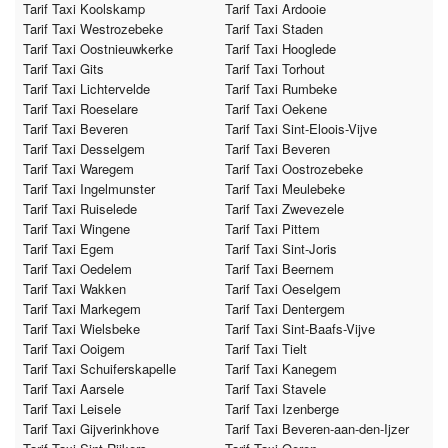
Tarif Taxi Koolskamp
Tarif Taxi Ardooie
Tarif Taxi Westrozebeke
Tarif Taxi Staden
Tarif Taxi Oostnieuwkerke
Tarif Taxi Hooglede
Tarif Taxi Gits
Tarif Taxi Torhout
Tarif Taxi Lichtervelde
Tarif Taxi Rumbeke
Tarif Taxi Roeselare
Tarif Taxi Oekene
Tarif Taxi Beveren
Tarif Taxi Sint-Eloois-Vijve
Tarif Taxi Desselgem
Tarif Taxi Beveren
Tarif Taxi Waregem
Tarif Taxi Oostrozebeke
Tarif Taxi Ingelmunster
Tarif Taxi Meulebeke
Tarif Taxi Ruiselede
Tarif Taxi Zwevezele
Tarif Taxi Wingene
Tarif Taxi Pittem
Tarif Taxi Egem
Tarif Taxi Sint-Joris
Tarif Taxi Oedelem
Tarif Taxi Beernem
Tarif Taxi Wakken
Tarif Taxi Oeselgem
Tarif Taxi Markegem
Tarif Taxi Dentergem
Tarif Taxi Wielsbeke
Tarif Taxi Sint-Baafs-Vijve
Tarif Taxi Ooigem
Tarif Taxi Tielt
Tarif Taxi Schuiferskapelle
Tarif Taxi Kanegem
Tarif Taxi Aarsele
Tarif Taxi Stavele
Tarif Taxi Leisele
Tarif Taxi Izenberge
Tarif Taxi Gijverinkhove
Tarif Taxi Beveren-aan-den-Ijzer