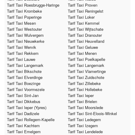
Tarif Taxi Roesbrugge-Haringe
Tarif Taxi Proven
Tarif Taxi Krombeke
Tarif Taxi Reningelst
Tarif Taxi Poperinge
Tarif Taxi Loker
Tarif Taxi Mesen
Tarif Taxi Kemmel
Tarif Taxi Westouter
Tarif Taxi Wijtschate
Tarif Taxi Wulvergem
Tarif Taxi Dranouter
Tarif Taxi Nieuwkerke
Tarif Taxi Heuvelland
Tarif Taxi Wervik
Tarif Taxi Geluwe
Tarif Taxi Rekkem
Tarif Taxi Menen
Tarif Taxi Lauwe
Tarif Taxi Poelkapelle
Tarif Taxi Langemark
Tarif Taxi Langemark
Tarif Taxi Bikschote
Tarif Taxi Vlamertinge
Tarif Taxi Elverdinge
Tarif Taxi Zuidschote
Tarif Taxi Boezinge
Tarif Taxi Zillebeke
Tarif Taxi Voormezele
Tarif Taxi Hollebeke
Tarif Taxi Sint-Jan
Tarif Taxi Ieper
Tarif Taxi Dikkebus
Tarif Taxi Brielen
Tarif Taxi Ieper (Ypres)
Tarif Taxi Moorslede
Tarif Taxi Dadizele
Tarif Taxi Sint-Eloois-Winkel
Tarif Taxi Rollegem-Kapelle
Tarif Taxi Ledegem
Tarif Taxi Kachtem
Tarif Taxi Izegem
Tarif Taxi Emelgem
Tarif Taxi Lendelede