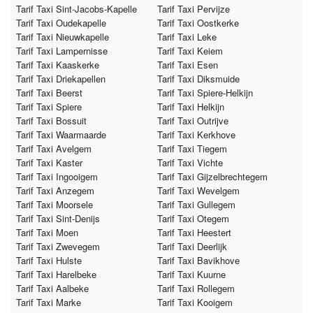
Tarif Taxi Sint-Jacobs-Kapelle
Tarif Taxi Pervijze
Tarif Taxi Oudekapelle
Tarif Taxi Oostkerke
Tarif Taxi Nieuwkapelle
Tarif Taxi Leke
Tarif Taxi Lampernisse
Tarif Taxi Keiem
Tarif Taxi Kaaskerke
Tarif Taxi Esen
Tarif Taxi Driekapellen
Tarif Taxi Diksmuide
Tarif Taxi Beerst
Tarif Taxi Spiere-Helkijn
Tarif Taxi Spiere
Tarif Taxi Helkijn
Tarif Taxi Bossuit
Tarif Taxi Outrijve
Tarif Taxi Waarmaarde
Tarif Taxi Kerkhove
Tarif Taxi Avelgem
Tarif Taxi Tiegem
Tarif Taxi Kaster
Tarif Taxi Vichte
Tarif Taxi Ingooigem
Tarif Taxi Gijzelbrechtegem
Tarif Taxi Anzegem
Tarif Taxi Wevelgem
Tarif Taxi Moorsele
Tarif Taxi Gullegem
Tarif Taxi Sint-Denijs
Tarif Taxi Otegem
Tarif Taxi Moen
Tarif Taxi Heestert
Tarif Taxi Zwevegem
Tarif Taxi Deerlijk
Tarif Taxi Hulste
Tarif Taxi Bavikhove
Tarif Taxi Harelbeke
Tarif Taxi Kuurne
Tarif Taxi Aalbeke
Tarif Taxi Rollegem
Tarif Taxi Marke
Tarif Taxi Kooigem