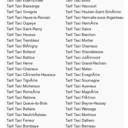
Tarif Taxi Eben-Emael
Tarif Taxi Boirs
Tarif Taxi Bassenge
Tarif Taxi Haccourt
Tarif Taxi Vivegnis
Tarif Taxi Houtain-Saint-SimÃ©on
Tarif Taxi Heure-le-Romain
Tarif Taxi Hermalle-sous-Argenteau
Tarif Taxi Oupeye
Tarif Taxi HermÃ©e
Tarif Taxi Saint-Remy
Tarif Taxi Saive
Tarif Taxi Housse
Tarif Taxi Barchon
Tarif Taxi Trembleur
Tarif Taxi Mortier
Tarif Taxi BlÃ©gny
Tarif Taxi Charneux
Tarif Taxi Bolland
Tarif Taxi Xhendelesse
Tarif Taxi Battice
Tarif Taxi JulÃ©mont
Tarif Taxi Herve
Tarif Taxi Grand-Rechain
Tarif Taxi Chaineux
Tarif Taxi Melen
Tarif Taxi CÃ©rexhe-Heuseux
Tarif Taxi EvegnÃ©e
Tarif Taxi TignÃ©e
Tarif Taxi Soumagne
Tarif Taxi Micheroux
Tarif Taxi Ayeneux
Tarif Taxi RomsÃ©e
Tarif Taxi MagnÃ©e
Tarif Taxi Retinne
Tarif Taxi FlÃ©ron
Tarif Taxi Queue-du-Bois
Tarif Taxi Beyne-Heusay
Tarif Taxi Bellaire
Tarif Taxi Warsage
Tarif Taxi NeufchÃ¢teau
Tarif Taxi Mortroux
Tarif Taxi Feneur
Tarif Taxi Dalhem
Tarif Taxi Bombaye
Tarif Taxi Berneau