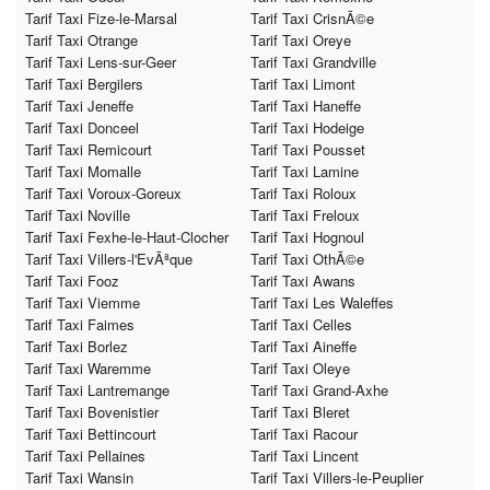
Tarif Taxi Fize-le-Marsal
Tarif Taxi CrisnÃ©e
Tarif Taxi Otrange
Tarif Taxi Oreye
Tarif Taxi Lens-sur-Geer
Tarif Taxi Grandville
Tarif Taxi Bergilers
Tarif Taxi Limont
Tarif Taxi Jeneffe
Tarif Taxi Haneffe
Tarif Taxi Donceel
Tarif Taxi Hodeige
Tarif Taxi Remicourt
Tarif Taxi Pousset
Tarif Taxi Momalle
Tarif Taxi Lamine
Tarif Taxi Voroux-Goreux
Tarif Taxi Roloux
Tarif Taxi Noville
Tarif Taxi Freloux
Tarif Taxi Fexhe-le-Haut-Clocher
Tarif Taxi Hognoul
Tarif Taxi Villers-l'EvÃªque
Tarif Taxi OthÃ©e
Tarif Taxi Fooz
Tarif Taxi Awans
Tarif Taxi Viemme
Tarif Taxi Les Waleffes
Tarif Taxi Faimes
Tarif Taxi Celles
Tarif Taxi Borlez
Tarif Taxi Aineffe
Tarif Taxi Waremme
Tarif Taxi Oleye
Tarif Taxi Lantremange
Tarif Taxi Grand-Axhe
Tarif Taxi Bovenistier
Tarif Taxi Bleret
Tarif Taxi Bettincourt
Tarif Taxi Racour
Tarif Taxi Pellaines
Tarif Taxi Lincent
Tarif Taxi Wansin
Tarif Taxi Villers-le-Peuplier