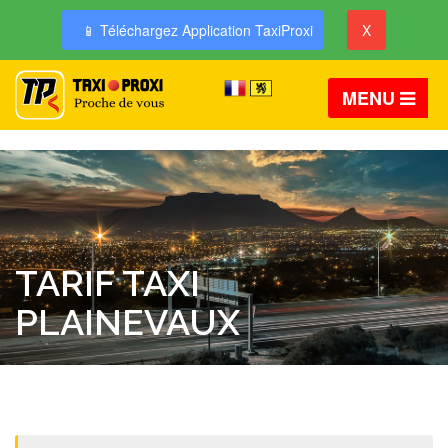
📱 Téléchargez Application TaxiProxi
X
MENU
TARIF TAXI
PLAINEVAUX