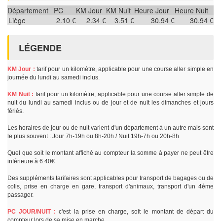
Département
PC
KM Jour
KM Nuit
Heure Jour
Heure Nuit
Liège
2.10 €
2.34 €
3.51 €
30.94 €
30.94 €
LÉGENDE
KM Jour :
tarif pour un kilomètre, applicable pour une course aller simple en
journée du lundi au samedi inclus.
KM Nuit :
tarif pour un kilomètre, applicable pour une course aller simple de
nuit du lundi au samedi inclus ou de jour et de nuit les dimanches et jours
fériés.
Les horaires de jour ou de nuit varient d'un département à un autre mais sont
le plus souvent : Jour 7h-19h ou 8h-20h / Nuit 19h-7h ou 20h-8h
Quel que soit le montant affiché au compteur la somme à payer ne peut être
inférieure à 6.40€
Des suppléments tarifaires sont applicables pour transport de bagages ou de
colis, prise en charge en gare, transport d'animaux, transport d'un 4ème
passager.
PC JOUR/NUIT :
c'est la prise en charge, soit le montant de départ du
compteur lors de sa mise en marche.