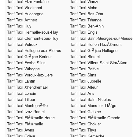
Tarif Taxi Fize-Fontaine
Tarif Taxi Wanze
Tarif Taxi Vinalmont
Tarif Taxi Moha
Tarif Taxi Huccorgne
Tarif Taxi Bas-Oha
Tarif Taxi Antheit
Tarif Taxi Tihange
Tarif Taxi Huy
Tarif Taxi Ben-Ahin
Tarif Taxi Hermalle-sous-Huy
Tarif Taxi Engis
Tarif Taxi Clermont-sous-Huy
Tarif Taxi Saint-Georges-sur-Meuse
Tarif Taxi Velroux
Tarif Taxi Horion-HozÃ©mont
Tarif Taxi Hollogne-aux-Pierres
Tarif Taxi GrÃ¢ce-Hollogne
Tarif Taxi GrÃ¢ce-Berleur
Tarif Taxi Bierset
Tarif Taxi Fexhe-Slins
Tarif Taxi Villers-Saint-SimÃ©on
Tarif Taxi Wihogne
Tarif Taxi Paifve
Tarif Taxi Voroux-lez-Liers
Tarif Taxi Slins
Tarif Taxi Lantin
Tarif Taxi Juprelle
Tarif Taxi Xhendremael
Tarif Taxi Alleur
Tarif Taxi Loncin
Tarif Taxi Ans
Tarif Taxi Tilleur
Tarif Taxi Saint-Nicolas
Tarif Taxi MontegnÃ©e
Tarif Taxi Mons-lez-LiÃ¨ge
Tarif Taxi Ivoz-Ramet
Tarif Taxi Gleixhe
Tarif Taxi FlÃ©malle-Haute
Tarif Taxi FlÃ©malle-Grande
Tarif Taxi FlÃ©malle
Tarif Taxi Chokier
Tarif Taxi Awirs
Tarif Taxi Thys
Tarif Taxi Odeur
Tarif Taxi Kemexhe