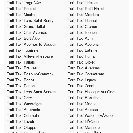
Tarif Taxi TrognÃ©e
Tarif Taxi Thisnes
Tarif Taxi Poucet
Tarif Taxi Petit-Hallet
Tarif Taxi Moxhe
Tarif Taxi Merdorp
Tarif Taxi Lens-Saint-Remy
Tarif Taxi Hannut
Tarif Taxi Grand-Hallet
Tarif Taxi Crehen
Tarif Taxi Cras-Avernas
Tarif Taxi Blehen
Tarif Taxi BertrÃ©e
Tarif Taxi Avin
Tarif Taxi Avernas-le-Bauduin
Tarif Taxi Abolens
Tarif Taxi Tourinne
Tarif Taxi Latinne
Tarif Taxi Ville-en-Hesbaye
Tarif Taxi Fumal
Tarif Taxi Fallais
Tarif Taxi Ciplet
Tarif Taxi Braives
Tarif Taxi Avennes
Tarif Taxi Rosoux-Crenwick
Tarif Taxi Corswarem
Tarif Taxi Berloz
Tarif Taxi Ligney
Tarif Taxi Darion
Tarif Taxi Omal
Tarif Taxi Lens-Saint-Servais
Tarif Taxi Hollogne-sur-Geer
Tarif Taxi Geer
Tarif Taxi BoÃ«lhe
Tarif Taxi Wasseiges
Tarif Taxi Meeffe
Tarif Taxi Ambresin
Tarif Taxi Acosse
Tarif Taxi Couthuin
Tarif Taxi Waret-l'EvÃªque
Tarif Taxi Lavoir
Tarif Taxi HÃ©ron
Tarif Taxi Oteppe
Tarif Taxi Marneffe