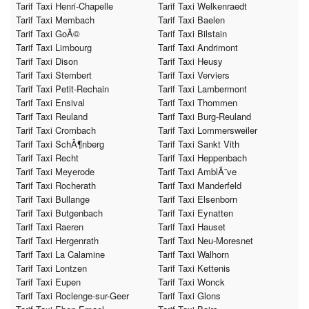
Tarif Taxi Henri-Chapelle
Tarif Taxi Welkenraedt
Tarif Taxi Membach
Tarif Taxi Baelen
Tarif Taxi GoÃ©
Tarif Taxi Bilstain
Tarif Taxi Limbourg
Tarif Taxi Andrimont
Tarif Taxi Dison
Tarif Taxi Heusy
Tarif Taxi Stembert
Tarif Taxi Verviers
Tarif Taxi Petit-Rechain
Tarif Taxi Lambermont
Tarif Taxi Ensival
Tarif Taxi Thommen
Tarif Taxi Reuland
Tarif Taxi Burg-Reuland
Tarif Taxi Crombach
Tarif Taxi Lommersweiler
Tarif Taxi SchÃ¶nberg
Tarif Taxi Sankt Vith
Tarif Taxi Recht
Tarif Taxi Heppenbach
Tarif Taxi Meyerode
Tarif Taxi AmblÃ¨ve
Tarif Taxi Rocherath
Tarif Taxi Manderfeld
Tarif Taxi Bullange
Tarif Taxi Elsenborn
Tarif Taxi Butgenbach
Tarif Taxi Eynatten
Tarif Taxi Raeren
Tarif Taxi Hauset
Tarif Taxi Hergenrath
Tarif Taxi Neu-Moresnet
Tarif Taxi La Calamine
Tarif Taxi Walhorn
Tarif Taxi Lontzen
Tarif Taxi Kettenis
Tarif Taxi Eupen
Tarif Taxi Wonck
Tarif Taxi Roclenge-sur-Geer
Tarif Taxi Glons