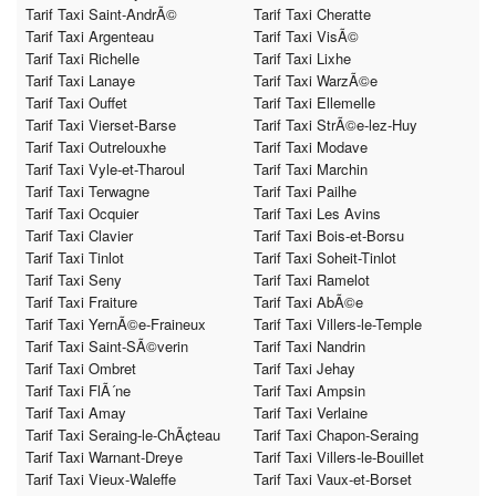
Tarif Taxi Saint-AndrÃ©
Tarif Taxi Cheratte
Tarif Taxi Argenteau
Tarif Taxi VisÃ©
Tarif Taxi Richelle
Tarif Taxi Lixhe
Tarif Taxi Lanaye
Tarif Taxi WarzÃ©e
Tarif Taxi Ouffet
Tarif Taxi Ellemelle
Tarif Taxi Vierset-Barse
Tarif Taxi StrÃ©e-lez-Huy
Tarif Taxi Outrelouxhe
Tarif Taxi Modave
Tarif Taxi Vyle-et-Tharoul
Tarif Taxi Marchin
Tarif Taxi Terwagne
Tarif Taxi Pailhe
Tarif Taxi Ocquier
Tarif Taxi Les Avins
Tarif Taxi Clavier
Tarif Taxi Bois-et-Borsu
Tarif Taxi Tinlot
Tarif Taxi Soheit-Tinlot
Tarif Taxi Seny
Tarif Taxi Ramelot
Tarif Taxi Fraiture
Tarif Taxi AbÃ©e
Tarif Taxi YernÃ©e-Fraineux
Tarif Taxi Villers-le-Temple
Tarif Taxi Saint-SÃ©verin
Tarif Taxi Nandrin
Tarif Taxi Ombret
Tarif Taxi Jehay
Tarif Taxi FlÃ´ne
Tarif Taxi Ampsin
Tarif Taxi Amay
Tarif Taxi Verlaine
Tarif Taxi Seraing-le-ChÃ¢teau
Tarif Taxi Chapon-Seraing
Tarif Taxi Warnant-Dreye
Tarif Taxi Villers-le-Bouillet
Tarif Taxi Vieux-Waleffe
Tarif Taxi Vaux-et-Borset