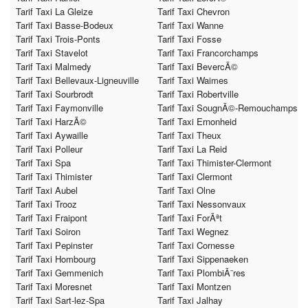
Tarif Taxi La Gleize
Tarif Taxi Chevron
Tarif Taxi Basse-Bodeux
Tarif Taxi Wanne
Tarif Taxi Trois-Ponts
Tarif Taxi Fosse
Tarif Taxi Stavelot
Tarif Taxi Francorchamps
Tarif Taxi Malmedy
Tarif Taxi BevercÃ©
Tarif Taxi Bellevaux-Ligneuville
Tarif Taxi Waimes
Tarif Taxi Sourbrodt
Tarif Taxi Robertville
Tarif Taxi Faymonville
Tarif Taxi SougnÃ©-Remouchamps
Tarif Taxi HarzÃ©
Tarif Taxi Ernonheid
Tarif Taxi Aywaille
Tarif Taxi Theux
Tarif Taxi Polleur
Tarif Taxi La Reid
Tarif Taxi Spa
Tarif Taxi Thimister-Clermont
Tarif Taxi Thimister
Tarif Taxi Clermont
Tarif Taxi Aubel
Tarif Taxi Olne
Tarif Taxi Trooz
Tarif Taxi Nessonvaux
Tarif Taxi Fraipont
Tarif Taxi ForÃªt
Tarif Taxi Soiron
Tarif Taxi Wegnez
Tarif Taxi Pepinster
Tarif Taxi Cornesse
Tarif Taxi Hombourg
Tarif Taxi Sippenaeken
Tarif Taxi Gemmenich
Tarif Taxi PlombiÃ¨res
Tarif Taxi Moresnet
Tarif Taxi Montzen
Tarif Taxi Sart-lez-Spa
Tarif Taxi Jalhay