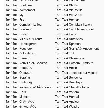
Tarif Taxi LamontzÃ©e
Tarif Taxi HannÃªche
Tarif Taxi Burdinne
Tarif Taxi Xhoris
Tarif Taxi Werbomont
Tarif Taxi Vieuxville
Tarif Taxi My
Tarif Taxi FerriÃ¨res
Tarif Taxi Filot
Tarif Taxi Hamoir
Tarif Taxi Comblain-la-Tour
Tarif Taxi Comblain-Fairon
Tarif Taxi Poulseur
Tarif Taxi Comblain-au-Pont
Tarif Taxi Tavier
Tarif Taxi Hody
Tarif Taxi Villers-aux-Tours
Tarif Taxi Anthisnes
Tarif Taxi LouveignÃ©
Tarif Taxi Sprimont
Tarif Taxi Rouvreux
Tarif Taxi GomzÃ©-Andoumont
Tarif Taxi Dolembreux
Tarif Taxi Tilff
Tarif Taxi Esneux
Tarif Taxi Plainevaux
Tarif Taxi Neuville-en-Condroz
Tarif Taxi Rotheux-RimiÃ¨re
Tarif Taxi NeuprÃ©
Tarif Taxi Ehein
Tarif Taxi OugrÃ©e
Tarif Taxi Jemeppe-sur-Meuse
Tarif Taxi Seraing
Tarif Taxi Boncelles
Tarif Taxi Embourg
Tarif Taxi Beaufays
Tarif Taxi Vaux-sous-ChÃ¨vremont
Tarif Taxi Chaudfontaine
Tarif Taxi Liers
Tarif Taxi Vottem
Tarif Taxi Milmort
Tarif Taxi Herstal
Tarif Taxi ChÃªnÃ©e
Tarif Taxi Angleur
Tarif Taxi GrivegnÃ©e
Tarif Taxi Wandre