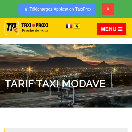
📱 Téléchargez Application TaxiProxi
X
MENU
TARIF TAXI MODAVE