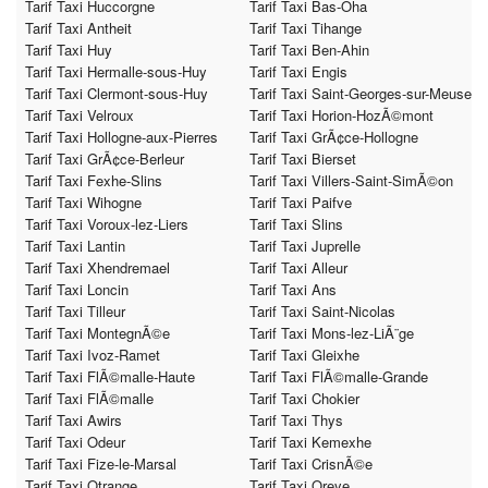
Tarif Taxi Huccorgne
Tarif Taxi Bas-Oha
Tarif Taxi Antheit
Tarif Taxi Tihange
Tarif Taxi Huy
Tarif Taxi Ben-Ahin
Tarif Taxi Hermalle-sous-Huy
Tarif Taxi Engis
Tarif Taxi Clermont-sous-Huy
Tarif Taxi Saint-Georges-sur-Meuse
Tarif Taxi Velroux
Tarif Taxi Horion-HozÃ©mont
Tarif Taxi Hollogne-aux-Pierres
Tarif Taxi GrÃ¢ce-Hollogne
Tarif Taxi GrÃ¢ce-Berleur
Tarif Taxi Bierset
Tarif Taxi Fexhe-Slins
Tarif Taxi Villers-Saint-SimÃ©on
Tarif Taxi Wihogne
Tarif Taxi Paifve
Tarif Taxi Voroux-lez-Liers
Tarif Taxi Slins
Tarif Taxi Lantin
Tarif Taxi Juprelle
Tarif Taxi Xhendremael
Tarif Taxi Alleur
Tarif Taxi Loncin
Tarif Taxi Ans
Tarif Taxi Tilleur
Tarif Taxi Saint-Nicolas
Tarif Taxi MontegnÃ©e
Tarif Taxi Mons-lez-LiÃ¨ge
Tarif Taxi Ivoz-Ramet
Tarif Taxi Gleixhe
Tarif Taxi FlÃ©malle-Haute
Tarif Taxi FlÃ©malle-Grande
Tarif Taxi FlÃ©malle
Tarif Taxi Chokier
Tarif Taxi Awirs
Tarif Taxi Thys
Tarif Taxi Odeur
Tarif Taxi Kemexhe
Tarif Taxi Fize-le-Marsal
Tarif Taxi CrisnÃ©e
Tarif Taxi Otrange
Tarif Taxi Oreye