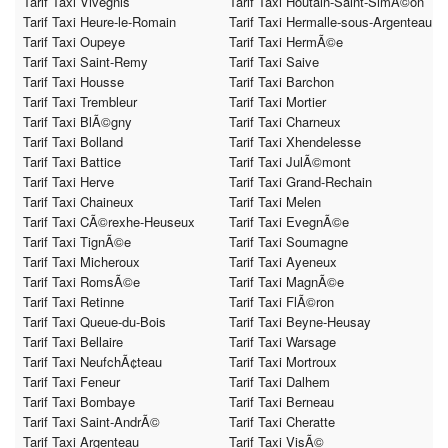
Tarif Taxi Vivegnis
Tarif Taxi Houtain-Saint-SimÃ©on
Tarif Taxi Heure-le-Romain
Tarif Taxi Hermalle-sous-Argenteau
Tarif Taxi Oupeye
Tarif Taxi HermÃ©e
Tarif Taxi Saint-Remy
Tarif Taxi Saive
Tarif Taxi Housse
Tarif Taxi Barchon
Tarif Taxi Trembleur
Tarif Taxi Mortier
Tarif Taxi BlÃ©gny
Tarif Taxi Charneux
Tarif Taxi Bolland
Tarif Taxi Xhendelesse
Tarif Taxi Battice
Tarif Taxi JulÃ©mont
Tarif Taxi Herve
Tarif Taxi Grand-Rechain
Tarif Taxi Chaineux
Tarif Taxi Melen
Tarif Taxi CÃ©rexhe-Heuseux
Tarif Taxi EvegnÃ©e
Tarif Taxi TignÃ©e
Tarif Taxi Soumagne
Tarif Taxi Micheroux
Tarif Taxi Ayeneux
Tarif Taxi RomsÃ©e
Tarif Taxi MagnÃ©e
Tarif Taxi Retinne
Tarif Taxi FlÃ©ron
Tarif Taxi Queue-du-Bois
Tarif Taxi Beyne-Heusay
Tarif Taxi Bellaire
Tarif Taxi Warsage
Tarif Taxi NeufchÃ¢teau
Tarif Taxi Mortroux
Tarif Taxi Feneur
Tarif Taxi Dalhem
Tarif Taxi Bombaye
Tarif Taxi Berneau
Tarif Taxi Saint-AndrÃ©
Tarif Taxi Cheratte
Tarif Taxi Argenteau
Tarif Taxi VisÃ©