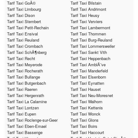
Tarif Taxi GoÃ©
Tarif Taxi Bilstain
Tarif Taxi Limbourg
Tarif Taxi Andrimont
Tarif Taxi Dison
Tarif Taxi Heusy
Tarif Taxi Stembert
Tarif Taxi Verviers
Tarif Taxi Petit-Rechain
Tarif Taxi Lambermont
Tarif Taxi Ensival
Tarif Taxi Thommen
Tarif Taxi Reuland
Tarif Taxi Burg-Reuland
Tarif Taxi Crombach
Tarif Taxi Lommersweiler
Tarif Taxi SchÃ¶nberg
Tarif Taxi Sankt Vith
Tarif Taxi Recht
Tarif Taxi Heppenbach
Tarif Taxi Meyerode
Tarif Taxi AmblÃ¨ve
Tarif Taxi Rocherath
Tarif Taxi Manderfeld
Tarif Taxi Bullange
Tarif Taxi Elsenborn
Tarif Taxi Butgenbach
Tarif Taxi Eynatten
Tarif Taxi Raeren
Tarif Taxi Hauset
Tarif Taxi Hergenrath
Tarif Taxi Neu-Moresnet
Tarif Taxi La Calamine
Tarif Taxi Walhorn
Tarif Taxi Lontzen
Tarif Taxi Kettenis
Tarif Taxi Eupen
Tarif Taxi Wonck
Tarif Taxi Roclenge-sur-Geer
Tarif Taxi Glons
Tarif Taxi Eben-Emael
Tarif Taxi Boirs
Tarif Taxi Bassenge
Tarif Taxi Haccourt