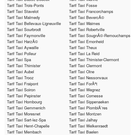
Tarif Taxi Trois-Ponts
Tarif Taxi Fosse
Tarif Taxi Stavelot
Tarif Taxi Francorchamps
Tarif Taxi Malmedy
Tarif Taxi BevercÃ©
Tarif Taxi Bellevaux-Ligneuville
Tarif Taxi Waimes
Tarif Taxi Sourbrodt
Tarif Taxi Robertville
Tarif Taxi Faymonville
Tarif Taxi SougnÃ©-Remouchamps
Tarif Taxi HarzÃ©
Tarif Taxi Ernonheid
Tarif Taxi Aywaille
Tarif Taxi Theux
Tarif Taxi Polleur
Tarif Taxi La Reid
Tarif Taxi Spa
Tarif Taxi Thimister-Clermont
Tarif Taxi Thimister
Tarif Taxi Clermont
Tarif Taxi Aubel
Tarif Taxi Olne
Tarif Taxi Trooz
Tarif Taxi Nessonvaux
Tarif Taxi Fraipont
Tarif Taxi ForÃªt
Tarif Taxi Soiron
Tarif Taxi Wegnez
Tarif Taxi Pepinster
Tarif Taxi Cornesse
Tarif Taxi Hombourg
Tarif Taxi Sippenaeken
Tarif Taxi Gemmenich
Tarif Taxi PlombiÃ¨res
Tarif Taxi Moresnet
Tarif Taxi Montzen
Tarif Taxi Sart-lez-Spa
Tarif Taxi Jalhay
Tarif Taxi Henri-Chapelle
Tarif Taxi Welkenraedt
Tarif Taxi Membach
Tarif Taxi Baelen