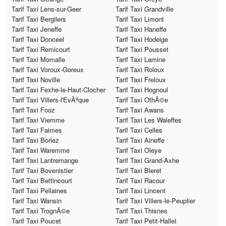
Tarif Taxi Lens-sur-Geer
Tarif Taxi Grandville
Tarif Taxi Bergilers
Tarif Taxi Limont
Tarif Taxi Jeneffe
Tarif Taxi Haneffe
Tarif Taxi Donceel
Tarif Taxi Hodeige
Tarif Taxi Remicourt
Tarif Taxi Pousset
Tarif Taxi Momalle
Tarif Taxi Lamine
Tarif Taxi Voroux-Goreux
Tarif Taxi Roloux
Tarif Taxi Noville
Tarif Taxi Freloux
Tarif Taxi Fexhe-le-Haut-Clocher
Tarif Taxi Hognoul
Tarif Taxi Villers-l'EvÃªque
Tarif Taxi OthÃ©e
Tarif Taxi Fooz
Tarif Taxi Awans
Tarif Taxi Viemme
Tarif Taxi Les Waleffes
Tarif Taxi Faimes
Tarif Taxi Celles
Tarif Taxi Borlez
Tarif Taxi Aineffe
Tarif Taxi Waremme
Tarif Taxi Oleye
Tarif Taxi Lantremange
Tarif Taxi Grand-Axhe
Tarif Taxi Bovenistier
Tarif Taxi Bleret
Tarif Taxi Bettincourt
Tarif Taxi Racour
Tarif Taxi Pellaines
Tarif Taxi Lincent
Tarif Taxi Wansin
Tarif Taxi Villers-le-Peuplier
Tarif Taxi TrognÃ©e
Tarif Taxi Thisnes
Tarif Taxi Poucet
Tarif Taxi Petit-Hallet