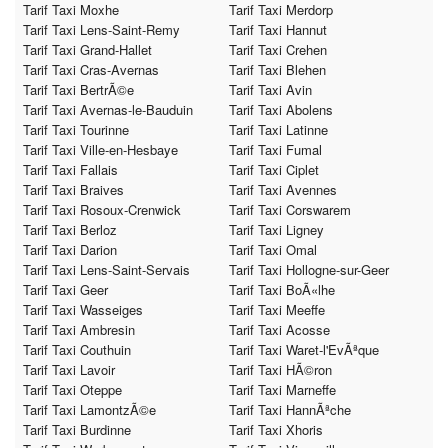
Tarif Taxi Moxhe
Tarif Taxi Merdorp
Tarif Taxi Lens-Saint-Remy
Tarif Taxi Hannut
Tarif Taxi Grand-Hallet
Tarif Taxi Crehen
Tarif Taxi Cras-Avernas
Tarif Taxi Blehen
Tarif Taxi BertrÃ©e
Tarif Taxi Avin
Tarif Taxi Avernas-le-Bauduin
Tarif Taxi Abolens
Tarif Taxi Tourinne
Tarif Taxi Latinne
Tarif Taxi Ville-en-Hesbaye
Tarif Taxi Fumal
Tarif Taxi Fallais
Tarif Taxi Ciplet
Tarif Taxi Braives
Tarif Taxi Avennes
Tarif Taxi Rosoux-Crenwick
Tarif Taxi Corswarem
Tarif Taxi Berloz
Tarif Taxi Ligney
Tarif Taxi Darion
Tarif Taxi Omal
Tarif Taxi Lens-Saint-Servais
Tarif Taxi Hollogne-sur-Geer
Tarif Taxi Geer
Tarif Taxi BoÃ«lhe
Tarif Taxi Wasseiges
Tarif Taxi Meeffe
Tarif Taxi Ambresin
Tarif Taxi Acosse
Tarif Taxi Couthuin
Tarif Taxi Waret-l'EvÃªque
Tarif Taxi Lavoir
Tarif Taxi HÃ©ron
Tarif Taxi Oteppe
Tarif Taxi Marneffe
Tarif Taxi LamontzÃ©e
Tarif Taxi HannÃªche
Tarif Taxi Burdinne
Tarif Taxi Xhoris