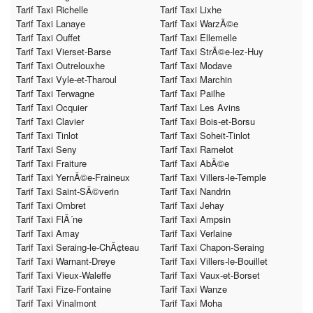
Tarif Taxi Richelle
Tarif Taxi Lixhe
Tarif Taxi Lanaye
Tarif Taxi WarzÃ©e
Tarif Taxi Ouffet
Tarif Taxi Ellemelle
Tarif Taxi Vierset-Barse
Tarif Taxi StrÃ©e-lez-Huy
Tarif Taxi Outrelouxhe
Tarif Taxi Modave
Tarif Taxi Vyle-et-Tharoul
Tarif Taxi Marchin
Tarif Taxi Terwagne
Tarif Taxi Pailhe
Tarif Taxi Ocquier
Tarif Taxi Les Avins
Tarif Taxi Clavier
Tarif Taxi Bois-et-Borsu
Tarif Taxi Tinlot
Tarif Taxi Soheit-Tinlot
Tarif Taxi Seny
Tarif Taxi Ramelot
Tarif Taxi Fraiture
Tarif Taxi AbÃ©e
Tarif Taxi YernÃ©e-Fraineux
Tarif Taxi Villers-le-Temple
Tarif Taxi Saint-SÃ©verin
Tarif Taxi Nandrin
Tarif Taxi Ombret
Tarif Taxi Jehay
Tarif Taxi FlÃ´ne
Tarif Taxi Ampsin
Tarif Taxi Amay
Tarif Taxi Verlaine
Tarif Taxi Seraing-le-ChÃ¢teau
Tarif Taxi Chapon-Seraing
Tarif Taxi Warnant-Dreye
Tarif Taxi Villers-le-Bouillet
Tarif Taxi Vieux-Waleffe
Tarif Taxi Vaux-et-Borset
Tarif Taxi Fize-Fontaine
Tarif Taxi Wanze
Tarif Taxi Vinalmont
Tarif Taxi Moha