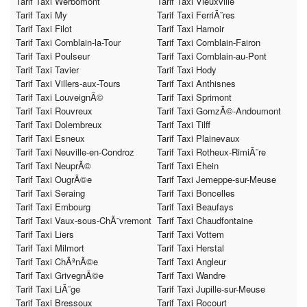
Tarif Taxi Werbomont
Tarif Taxi Vieuxville
Tarif Taxi My
Tarif Taxi FerriÃ¨res
Tarif Taxi Filot
Tarif Taxi Hamoir
Tarif Taxi Comblain-la-Tour
Tarif Taxi Comblain-Fairon
Tarif Taxi Poulseur
Tarif Taxi Comblain-au-Pont
Tarif Taxi Tavier
Tarif Taxi Hody
Tarif Taxi Villers-aux-Tours
Tarif Taxi Anthisnes
Tarif Taxi LouveignÃ©
Tarif Taxi Sprimont
Tarif Taxi Rouvreux
Tarif Taxi GomzÃ©-Andoumont
Tarif Taxi Dolembreux
Tarif Taxi Tilff
Tarif Taxi Esneux
Tarif Taxi Plainevaux
Tarif Taxi Neuville-en-Condroz
Tarif Taxi Rotheux-RimiÃ¨re
Tarif Taxi NeuprÃ©
Tarif Taxi Ehein
Tarif Taxi OugrÃ©e
Tarif Taxi Jemeppe-sur-Meuse
Tarif Taxi Seraing
Tarif Taxi Boncelles
Tarif Taxi Embourg
Tarif Taxi Beaufays
Tarif Taxi Vaux-sous-ChÃ¨vremont
Tarif Taxi Chaudfontaine
Tarif Taxi Liers
Tarif Taxi Vottem
Tarif Taxi Milmort
Tarif Taxi Herstal
Tarif Taxi ChÃªnÃ©e
Tarif Taxi Angleur
Tarif Taxi GrivegnÃ©e
Tarif Taxi Wandre
Tarif Taxi LiÃ¨ge
Tarif Taxi Jupille-sur-Meuse
Tarif Taxi Bressoux
Tarif Taxi Rocourt