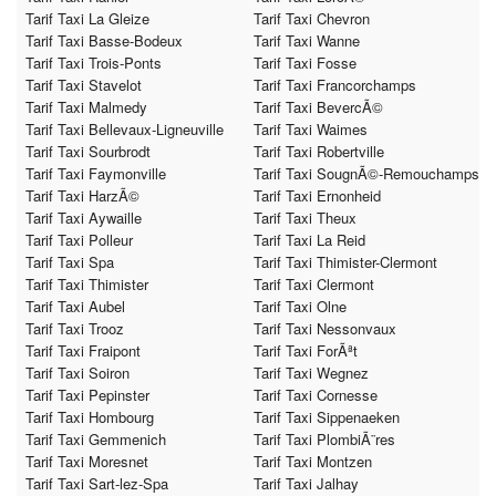
Tarif Taxi La Gleize
Tarif Taxi Chevron
Tarif Taxi Basse-Bodeux
Tarif Taxi Wanne
Tarif Taxi Trois-Ponts
Tarif Taxi Fosse
Tarif Taxi Stavelot
Tarif Taxi Francorchamps
Tarif Taxi Malmedy
Tarif Taxi BevercÃ©
Tarif Taxi Bellevaux-Ligneuville
Tarif Taxi Waimes
Tarif Taxi Sourbrodt
Tarif Taxi Robertville
Tarif Taxi Faymonville
Tarif Taxi SougnÃ©-Remouchamps
Tarif Taxi HarzÃ©
Tarif Taxi Ernonheid
Tarif Taxi Aywaille
Tarif Taxi Theux
Tarif Taxi Polleur
Tarif Taxi La Reid
Tarif Taxi Spa
Tarif Taxi Thimister-Clermont
Tarif Taxi Thimister
Tarif Taxi Clermont
Tarif Taxi Aubel
Tarif Taxi Olne
Tarif Taxi Trooz
Tarif Taxi Nessonvaux
Tarif Taxi Fraipont
Tarif Taxi ForÃªt
Tarif Taxi Soiron
Tarif Taxi Wegnez
Tarif Taxi Pepinster
Tarif Taxi Cornesse
Tarif Taxi Hombourg
Tarif Taxi Sippenaeken
Tarif Taxi Gemmenich
Tarif Taxi PlombiÃ¨res
Tarif Taxi Moresnet
Tarif Taxi Montzen
Tarif Taxi Sart-lez-Spa
Tarif Taxi Jalhay