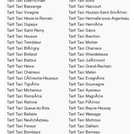
Tarif Taxi Eben-Emael
Tarif Taxi Boirs
Tarif Taxi Bassenge
Tarif Taxi Haccourt
Tarif Taxi Vivegnis
Tarif Taxi Houtain-Saint-SimÃ©on
Tarif Taxi Heure-le-Romain
Tarif Taxi Hermalle-sous-Argenteau
Tarif Taxi Oupeye
Tarif Taxi HermÃ©e
Tarif Taxi Saint-Remy
Tarif Taxi Saive
Tarif Taxi Housse
Tarif Taxi Barchon
Tarif Taxi Trembleur
Tarif Taxi Mortier
Tarif Taxi BlÃ©gny
Tarif Taxi Charneux
Tarif Taxi Bolland
Tarif Taxi Xhendelesse
Tarif Taxi Battice
Tarif Taxi JulÃ©mont
Tarif Taxi Herve
Tarif Taxi Grand-Rechain
Tarif Taxi Chaineux
Tarif Taxi Melen
Tarif Taxi CÃ©rexhe-Heuseux
Tarif Taxi EvegnÃ©e
Tarif Taxi TignÃ©e
Tarif Taxi Soumagne
Tarif Taxi Micheroux
Tarif Taxi Ayeneux
Tarif Taxi RomsÃ©e
Tarif Taxi MagnÃ©e
Tarif Taxi Retinne
Tarif Taxi FlÃ©ron
Tarif Taxi Queue-du-Bois
Tarif Taxi Beyne-Heusay
Tarif Taxi Bellaire
Tarif Taxi Warsage
Tarif Taxi NeufchÃ¢teau
Tarif Taxi Mortroux
Tarif Taxi Feneur
Tarif Taxi Dalhem
Tarif Taxi Bombaye
Tarif Taxi Berneau