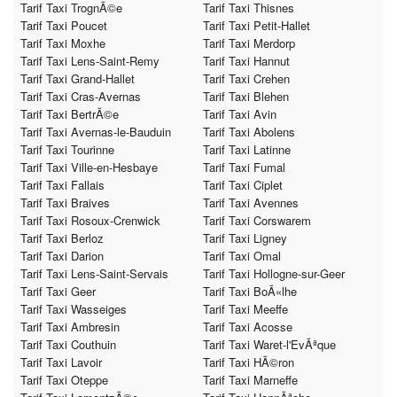
Tarif Taxi TrognÃ©e
Tarif Taxi Thisnes
Tarif Taxi Poucet
Tarif Taxi Petit-Hallet
Tarif Taxi Moxhe
Tarif Taxi Merdorp
Tarif Taxi Lens-Saint-Remy
Tarif Taxi Hannut
Tarif Taxi Grand-Hallet
Tarif Taxi Crehen
Tarif Taxi Cras-Avernas
Tarif Taxi Blehen
Tarif Taxi BertrÃ©e
Tarif Taxi Avin
Tarif Taxi Avernas-le-Bauduin
Tarif Taxi Abolens
Tarif Taxi Tourinne
Tarif Taxi Latinne
Tarif Taxi Ville-en-Hesbaye
Tarif Taxi Fumal
Tarif Taxi Fallais
Tarif Taxi Ciplet
Tarif Taxi Braives
Tarif Taxi Avennes
Tarif Taxi Rosoux-Crenwick
Tarif Taxi Corswarem
Tarif Taxi Berloz
Tarif Taxi Ligney
Tarif Taxi Darion
Tarif Taxi Omal
Tarif Taxi Lens-Saint-Servais
Tarif Taxi Hollogne-sur-Geer
Tarif Taxi Geer
Tarif Taxi BoÃ«lhe
Tarif Taxi Wasseiges
Tarif Taxi Meeffe
Tarif Taxi Ambresin
Tarif Taxi Acosse
Tarif Taxi Couthuin
Tarif Taxi Waret-l'EvÃªque
Tarif Taxi Lavoir
Tarif Taxi HÃ©ron
Tarif Taxi Oteppe
Tarif Taxi Marneffe