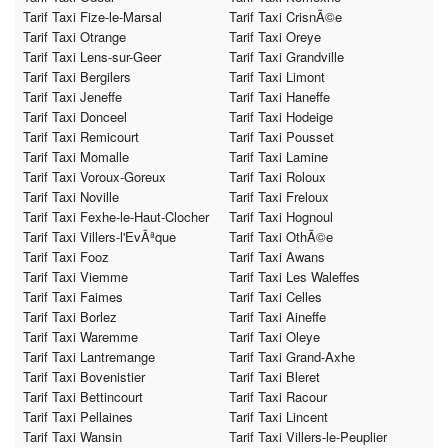
Tarif Taxi Fize-le-Marsal
Tarif Taxi CrisnÃ©e
Tarif Taxi Otrange
Tarif Taxi Oreye
Tarif Taxi Lens-sur-Geer
Tarif Taxi Grandville
Tarif Taxi Bergilers
Tarif Taxi Limont
Tarif Taxi Jeneffe
Tarif Taxi Haneffe
Tarif Taxi Donceel
Tarif Taxi Hodeige
Tarif Taxi Remicourt
Tarif Taxi Pousset
Tarif Taxi Momalle
Tarif Taxi Lamine
Tarif Taxi Voroux-Goreux
Tarif Taxi Roloux
Tarif Taxi Noville
Tarif Taxi Freloux
Tarif Taxi Fexhe-le-Haut-Clocher
Tarif Taxi Hognoul
Tarif Taxi Villers-l'EvÃªque
Tarif Taxi OthÃ©e
Tarif Taxi Fooz
Tarif Taxi Awans
Tarif Taxi Viemme
Tarif Taxi Les Waleffes
Tarif Taxi Faimes
Tarif Taxi Celles
Tarif Taxi Borlez
Tarif Taxi Aineffe
Tarif Taxi Waremme
Tarif Taxi Oleye
Tarif Taxi Lantremange
Tarif Taxi Grand-Axhe
Tarif Taxi Bovenistier
Tarif Taxi Bleret
Tarif Taxi Bettincourt
Tarif Taxi Racour
Tarif Taxi Pellaines
Tarif Taxi Lincent
Tarif Taxi Wansin
Tarif Taxi Villers-le-Peuplier