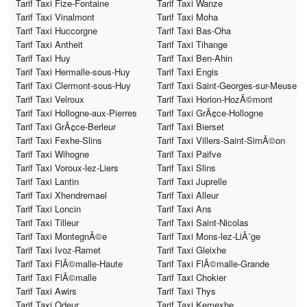
Tarif Taxi Fize-Fontaine
Tarif Taxi Wanze
Tarif Taxi Vinalmont
Tarif Taxi Moha
Tarif Taxi Huccorgne
Tarif Taxi Bas-Oha
Tarif Taxi Antheit
Tarif Taxi Tihange
Tarif Taxi Huy
Tarif Taxi Ben-Ahin
Tarif Taxi Hermalle-sous-Huy
Tarif Taxi Engis
Tarif Taxi Clermont-sous-Huy
Tarif Taxi Saint-Georges-sur-Meuse
Tarif Taxi Velroux
Tarif Taxi Horion-HozÃ©mont
Tarif Taxi Hollogne-aux-Pierres
Tarif Taxi GrÃ¢ce-Hollogne
Tarif Taxi GrÃ¢ce-Berleur
Tarif Taxi Bierset
Tarif Taxi Fexhe-Slins
Tarif Taxi Villers-Saint-SimÃ©on
Tarif Taxi Wihogne
Tarif Taxi Paifve
Tarif Taxi Voroux-lez-Liers
Tarif Taxi Slins
Tarif Taxi Lantin
Tarif Taxi Juprelle
Tarif Taxi Xhendremael
Tarif Taxi Alleur
Tarif Taxi Loncin
Tarif Taxi Ans
Tarif Taxi Tilleur
Tarif Taxi Saint-Nicolas
Tarif Taxi MontegnÃ©e
Tarif Taxi Mons-lez-LiÃ¨ge
Tarif Taxi Ivoz-Ramet
Tarif Taxi Gleixhe
Tarif Taxi FlÃ©malle-Haute
Tarif Taxi FlÃ©malle-Grande
Tarif Taxi FlÃ©malle
Tarif Taxi Chokier
Tarif Taxi Awirs
Tarif Taxi Thys
Tarif Taxi Odeur
Tarif Taxi Kemexhe