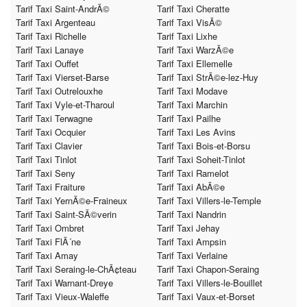
Tarif Taxi Saint-AndrÃ©
Tarif Taxi Cheratte
Tarif Taxi Argenteau
Tarif Taxi VisÃ©
Tarif Taxi Richelle
Tarif Taxi Lixhe
Tarif Taxi Lanaye
Tarif Taxi WarzÃ©e
Tarif Taxi Ouffet
Tarif Taxi Ellemelle
Tarif Taxi Vierset-Barse
Tarif Taxi StrÃ©e-lez-Huy
Tarif Taxi Outrelouxhe
Tarif Taxi Modave
Tarif Taxi Vyle-et-Tharoul
Tarif Taxi Marchin
Tarif Taxi Terwagne
Tarif Taxi Pailhe
Tarif Taxi Ocquier
Tarif Taxi Les Avins
Tarif Taxi Clavier
Tarif Taxi Bois-et-Borsu
Tarif Taxi Tinlot
Tarif Taxi Soheit-Tinlot
Tarif Taxi Seny
Tarif Taxi Ramelot
Tarif Taxi Fraiture
Tarif Taxi AbÃ©e
Tarif Taxi YernÃ©e-Fraineux
Tarif Taxi Villers-le-Temple
Tarif Taxi Saint-SÃ©verin
Tarif Taxi Nandrin
Tarif Taxi Ombret
Tarif Taxi Jehay
Tarif Taxi FlÃ´ne
Tarif Taxi Ampsin
Tarif Taxi Amay
Tarif Taxi Verlaine
Tarif Taxi Seraing-le-ChÃ¢teau
Tarif Taxi Chapon-Seraing
Tarif Taxi Warnant-Dreye
Tarif Taxi Villers-le-Bouillet
Tarif Taxi Vieux-Waleffe
Tarif Taxi Vaux-et-Borset