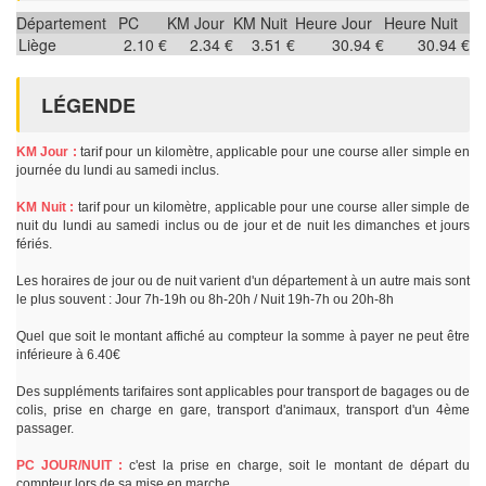
Département
PC
KM Jour
KM Nuit
Heure Jour
Heure Nuit
Liège
2.10 €
2.34 €
3.51 €
30.94 €
30.94 €
LÉGENDE
KM Jour :
tarif pour un kilomètre, applicable pour une course aller simple en
journée du lundi au samedi inclus.
KM Nuit :
tarif pour un kilomètre, applicable pour une course aller simple de
nuit du lundi au samedi inclus ou de jour et de nuit les dimanches et jours
fériés.
Les horaires de jour ou de nuit varient d'un département à un autre mais sont
le plus souvent : Jour 7h-19h ou 8h-20h / Nuit 19h-7h ou 20h-8h
Quel que soit le montant affiché au compteur la somme à payer ne peut être
inférieure à 6.40€
Des suppléments tarifaires sont applicables pour transport de bagages ou de
colis, prise en charge en gare, transport d'animaux, transport d'un 4ème
passager.
PC JOUR/NUIT :
c'est la prise en charge, soit le montant de départ du
compteur lors de sa mise en marche.