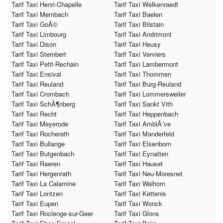
Tarif Taxi Henri-Chapelle
Tarif Taxi Welkenraedt
Tarif Taxi Membach
Tarif Taxi Baelen
Tarif Taxi GoÃ©
Tarif Taxi Bilstain
Tarif Taxi Limbourg
Tarif Taxi Andrimont
Tarif Taxi Dison
Tarif Taxi Heusy
Tarif Taxi Stembert
Tarif Taxi Verviers
Tarif Taxi Petit-Rechain
Tarif Taxi Lambermont
Tarif Taxi Ensival
Tarif Taxi Thommen
Tarif Taxi Reuland
Tarif Taxi Burg-Reuland
Tarif Taxi Crombach
Tarif Taxi Lommersweiler
Tarif Taxi SchÃ¶nberg
Tarif Taxi Sankt Vith
Tarif Taxi Recht
Tarif Taxi Heppenbach
Tarif Taxi Meyerode
Tarif Taxi AmblÃ¨ve
Tarif Taxi Rocherath
Tarif Taxi Manderfeld
Tarif Taxi Bullange
Tarif Taxi Elsenborn
Tarif Taxi Butgenbach
Tarif Taxi Eynatten
Tarif Taxi Raeren
Tarif Taxi Hauset
Tarif Taxi Hergenrath
Tarif Taxi Neu-Moresnet
Tarif Taxi La Calamine
Tarif Taxi Walhorn
Tarif Taxi Lontzen
Tarif Taxi Kettenis
Tarif Taxi Eupen
Tarif Taxi Wonck
Tarif Taxi Roclenge-sur-Geer
Tarif Taxi Glons