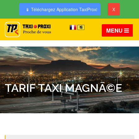
📱 Téléchargez Application TaxiProxi
X
MENU
TARIF TAXI MAGNÃ©E