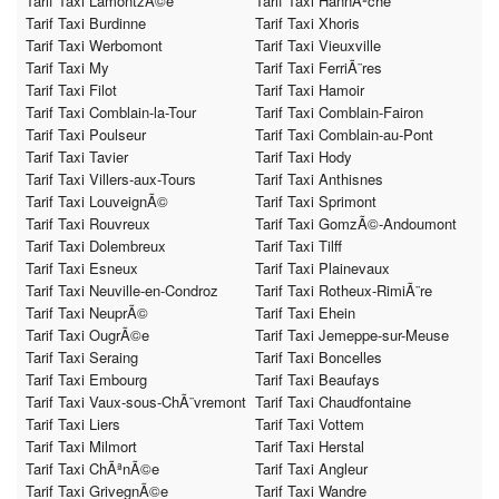
Tarif Taxi LamontzÃ©e
Tarif Taxi HannÃªche
Tarif Taxi Burdinne
Tarif Taxi Xhoris
Tarif Taxi Werbomont
Tarif Taxi Vieuxville
Tarif Taxi My
Tarif Taxi FerriÃ¨res
Tarif Taxi Filot
Tarif Taxi Hamoir
Tarif Taxi Comblain-la-Tour
Tarif Taxi Comblain-Fairon
Tarif Taxi Poulseur
Tarif Taxi Comblain-au-Pont
Tarif Taxi Tavier
Tarif Taxi Hody
Tarif Taxi Villers-aux-Tours
Tarif Taxi Anthisnes
Tarif Taxi LouveignÃ©
Tarif Taxi Sprimont
Tarif Taxi Rouvreux
Tarif Taxi GomzÃ©-Andoumont
Tarif Taxi Dolembreux
Tarif Taxi Tilff
Tarif Taxi Esneux
Tarif Taxi Plainevaux
Tarif Taxi Neuville-en-Condroz
Tarif Taxi Rotheux-RimiÃ¨re
Tarif Taxi NeuprÃ©
Tarif Taxi Ehein
Tarif Taxi OugrÃ©e
Tarif Taxi Jemeppe-sur-Meuse
Tarif Taxi Seraing
Tarif Taxi Boncelles
Tarif Taxi Embourg
Tarif Taxi Beaufays
Tarif Taxi Vaux-sous-ChÃ¨vremont
Tarif Taxi Chaudfontaine
Tarif Taxi Liers
Tarif Taxi Vottem
Tarif Taxi Milmort
Tarif Taxi Herstal
Tarif Taxi ChÃªnÃ©e
Tarif Taxi Angleur
Tarif Taxi GrivegnÃ©e
Tarif Taxi Wandre