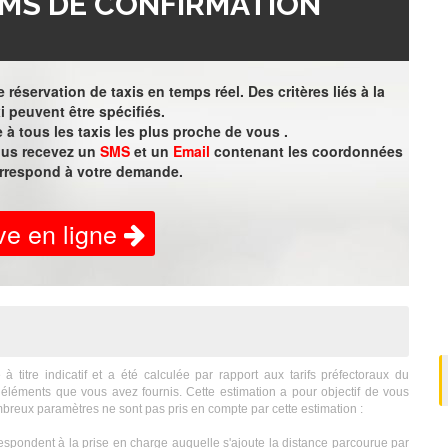
MS DE CONFIRMATION
 réservation de taxis en temps réel. Des critères liés à la
i peuvent être spécifiés.
à tous les taxis les plus proche de vous .
vous recevez un
SMS
et un
Email
contenant les coordonnées
orrespond à votre demande.
ve en ligne
itre indicatif et a été calculée par rapport aux tarifs préfectoraux du
éléments que vous avez fournis. Cette estimation a pour objectif de vous
breux paramètres ne sont pas pris en compte par cette estimation :
espondent à la prise en charge auquelle s'ajoute la distance parcourue par