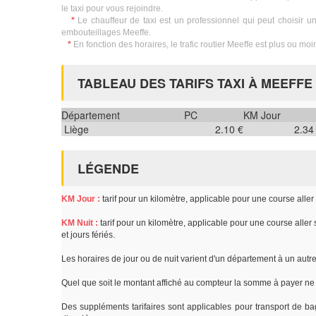
le taxi pour vous rejoindre.
*
Le chauffeur de taxi est un professionnel qui peut choisir un 
embouteillages Meeffe.
*
En fonction des horaires, le trafic routier Meeffe est plus ou moin
TABLEAU DES TARIFS TAXI À MEEFFE
Département
PC
KM Jour
Liège
2.10 €
2.34
LÉGENDE
KM Jour :
tarif pour un kilomètre, applicable pour une course alle
KM Nuit :
tarif pour un kilomètre, applicable pour une course aller
et jours fériés.
Les horaires de jour ou de nuit varient d'un département à un autr
Quel que soit le montant affiché au compteur la somme à payer ne 
Des suppléments tarifaires sont applicables pour transport de ba