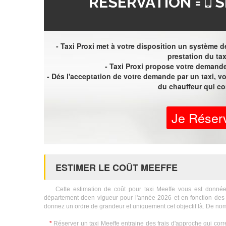
RÉSERVATION =
S
- Taxi Proxi met à votre disposition un système de
prestation du tax
- Taxi Proxi propose votre demande 
- Dés l'acceptation de votre demande par un taxi, 
du chauffeur qui c
Je Réser
ESTIMER LE COÛT MEEFFE
Cette estimation de coût pour taxi Meeffe vous est donnée à t
département deen vigueur pour l'année 2026 et en fonction des 
donnez un ordre de grandeur et uniquement cet objectif là. De nom
*
Réserver un taxi Meeffe entraine des frais d'approche qui corr