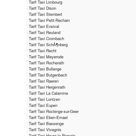
Tarif Taxi Limbourg
Tarif Taxi Dison
Tarif Taxi Stembert
Tarif Taxi Petit-Rechain
Tarif Taxi Ensival
Tarif Taxi Reuland
Tarif Taxi Crombach
Tarif Taxi SchÃ¶nberg
Tarif Taxi Recht
Tarif Taxi Meyerode
Tarif Taxi Rocherath
Tarif Taxi Bullange
Tarif Taxi Butgenbach
Tarif Taxi Raeren
Tarif Taxi Hergenrath
Tarif Taxi La Calamine
Tarif Taxi Lontzen
Tarif Taxi Eupen
Tarif Taxi Roclenge-sur-Geer
Tarif Taxi Eben-Emael
Tarif Taxi Bassenge
Tarif Taxi Vivegnis
Tarif Taxi Heure-le-Romain