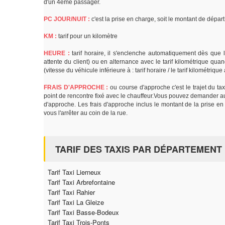
d'un 4ème passager.
PC JOUR/NUIT :
c'est la prise en charge, soit le montant de dépa
KM :
tarif pour un kilomètre
HEURE :
tarif horaire, il s'enclenche automatiquement dès que l
attente du client) ou en alternance avec le tarif kilométrique quand
(vitesse du véhicule inférieure à : tarif horaire / le tarif kilométriqu
FRAIS D'APPROCHE :
ou course d'approche c'est le trajet du tax
point de rencontre fixé avec le chauffeur.Vous pouvez demander au t
d'approche. Les frais d'approche inclus le montant de la prise en 
vous l'arrêter au coin de la rue.
TARIF DES TAXIS PAR DÉPARTEMENT
Tarif Taxi Lierneux
Tarif Taxi Arbrefontaine
Tarif Taxi Rahier
Tarif Taxi La Gleize
Tarif Taxi Basse-Bodeux
Tarif Taxi Trois-Ponts