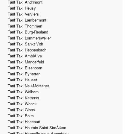
Tarif Taxi Andrimont
Tarif Taxi Heusy
Tarif Taxi Verviers
Tarif Taxi Lambermont
Tarif Taxi Thommen
Tarif Taxi Burg-Reuland
Tarif Taxi Lommersweiler
Tarif Taxi Sankt Vith
Tarif Taxi Heppenbach
Tarif Taxi AmblÃ¨ve
Tarif Taxi Manderfeld
Tarif Taxi Elsenborn
Tarif Taxi Eynatten
Tarif Taxi Hauset
Tarif Taxi Neu-Moresnet
Tarif Taxi Walhorn
Tarif Taxi Kettenis
Tarif Taxi Wonck
Tarif Taxi Glons
Tarif Taxi Boirs
Tarif Taxi Haccourt
Tarif Taxi Houtain-Saint-SimÃ©on
Tarif Taxi Hermalle-sous-Argenteau