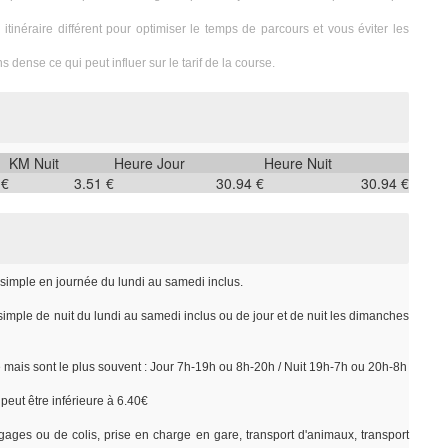
itinéraire différent pour optimiser le temps de parcours et vous éviter les
s dense ce qui peut influer sur le tarif de la course.
KM Nuit
Heure Jour
Heure Nuit
 €
3.51 €
30.94 €
30.94 €
r simple en journée du lundi au samedi inclus.
 simple de nuit du lundi au samedi inclus ou de jour et de nuit les dimanches
e mais sont le plus souvent : Jour 7h-19h ou 8h-20h / Nuit 19h-7h ou 20h-8h
peut être inférieure à 6.40€
gages ou de colis, prise en charge en gare, transport d'animaux, transport