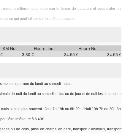
itinéraire différent pour optimiser le temps de parcours et vous éviter les
ense ce qui peut influer sur le tarif de la course.
KM Nuit
Heure Jour
Heure Nuit
 €
3.30 €
34.55 €
34.55 €
r simple en journée du lundi au samedi inclus.
 simple de nuit du lundi au samedi inclus ou de jour et de nuit les dimanches
e mais sont le plus souvent : Jour 7h-19h ou 8h-20h / Nuit 19h-7h ou 20h-8h
peut être inférieure à 6.40€
gages ou de colis, prise en charge en gare, transport d'animaux, transport