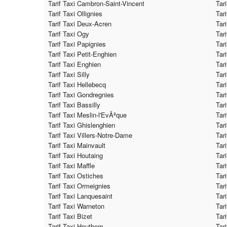
Tarif Taxi Cambron-Saint-Vincent
Tar
Tarif Taxi Ollignies
Tar
Tarif Taxi Deux-Acren
Tar
Tarif Taxi Ogy
Tar
Tarif Taxi Papignies
Tar
Tarif Taxi Petit-Enghien
Tar
Tarif Taxi Enghien
Tari
Tarif Taxi Silly
Tar
Tarif Taxi Hellebecq
Tar
Tarif Taxi Gondregnies
Tar
Tarif Taxi Bassilly
Tar
Tarif Taxi Meslin-l'EvÃªque
Tari
Tarif Taxi Ghislenghien
Tar
Tarif Taxi Villers-Notre-Dame
Tar
Tarif Taxi Mainvault
Tari
Tarif Taxi Houtaing
Tari
Tarif Taxi Maffle
Tar
Tarif Taxi Ostiches
Tar
Tarif Taxi Ormeignies
Tar
Tarif Taxi Lanquesaint
Tari
Tarif Taxi Warneton
Tar
Tarif Taxi Bizet
Tar
Tarif Taxi Houthem
Tar