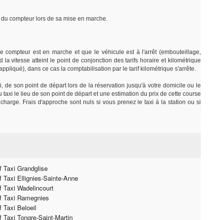
rt du compteur lors de sa mise en marche.
e compteur est en marche et que le véhicule est à l'arrêt (embouteillage,
 la vitesse atteint le point de conjonction des tarifs horaire et kilométrique
e appliqué), dans ce cas la comptabilisation par le tarif kilométrique s'arrête.
i, de son point de départ lors de la réservation jusqu'à votre domicile ou le
axi le lieu de son point de départ et une estimation du prix de cette course
charge. Frais d'approche sont nuls si vous prenez le taxi à la station ou si
if Taxi Grandglise
if Taxi Ellignies-Sainte-Anne
if Taxi Wadelincourt
if Taxi Ramegnies
f Taxi Beloeil
if Taxi Tongre-Saint-Martin