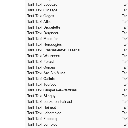
Tarif Taxi Ladeuze
Tar
Tarif Taxi Grosage
Tar
Tarif Taxi Gages
Tar
Tarif Taxi Attre
Tar
Tarif Taxi Brugelette
Tar
Tarif Taxi Dergneau
Tar
Tarif Taxi Moustier
Tar
Tarif Taxi Herquegies
Tar
Tarif Taxi Frasnes-lez-Buissenal
Tar
Tarif Taxi Wattripont
Tar
Tarif Taxi Forest
Tar
Tarif Taxi Cordes
Tar
Tarif Taxi Arc-AiniÃ¨res
Tar
Tarif Taxi Gallaix
Tar
Tarif Taxi Tourpes
Tari
Tarif Taxi Chapelle-A-Wattines
Tar
Tarif Taxi Blicquy
Tari
Tarif Taxi Leuze-en-Hainaut
Tar
Tarif Taxi Hainaut
Tar
Tarif Taxi Lahamaide
Tari
Tarif Taxi Flobecq
Tar
Tarif Taxi Lombise
Tar