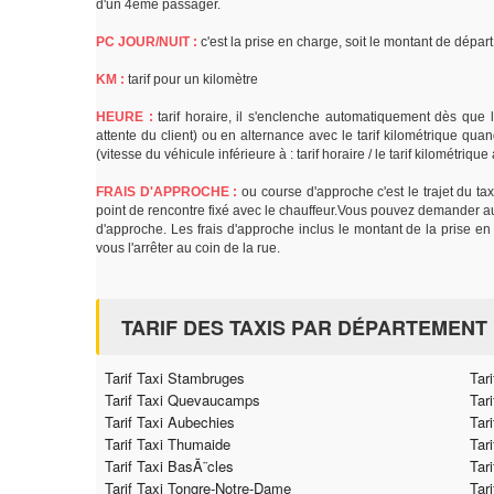
d'un 4ème passager.
PC JOUR/NUIT :
c'est la prise en charge, soit le montant de dépa
KM :
tarif pour un kilomètre
HEURE :
tarif horaire, il s'enclenche automatiquement dès que l
attente du client) ou en alternance avec le tarif kilométrique quand
(vitesse du véhicule inférieure à : tarif horaire / le tarif kilométriqu
FRAIS D'APPROCHE :
ou course d'approche c'est le trajet du tax
point de rencontre fixé avec le chauffeur.Vous pouvez demander au t
d'approche. Les frais d'approche inclus le montant de la prise en 
vous l'arrêter au coin de la rue.
TARIF DES TAXIS PAR DÉPARTEMENT
Tarif Taxi Stambruges
Tar
Tarif Taxi Quevaucamps
Tar
Tarif Taxi Aubechies
Tar
Tarif Taxi Thumaide
Tar
Tarif Taxi BasÃ¨cles
Tari
Tarif Taxi Tongre-Notre-Dame
Tar