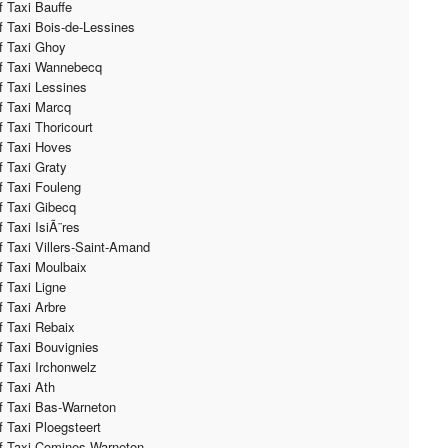
if Taxi Bauffe
if Taxi Bois-de-Lessines
if Taxi Ghoy
if Taxi Wannebecq
if Taxi Lessines
if Taxi Marcq
f Taxi Thoricourt
if Taxi Hoves
if Taxi Graty
if Taxi Fouleng
if Taxi Gibecq
f Taxi IsiÃ¨res
if Taxi Villers-Saint-Amand
if Taxi Moulbaix
f Taxi Ligne
f Taxi Arbre
if Taxi Rebaix
if Taxi Bouvignies
if Taxi Irchonwelz
f Taxi Ath
if Taxi Bas-Warneton
if Taxi Ploegsteert
if Taxi Comines-Warneton