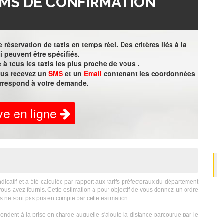
MS DE CONFIRMATION
 réservation de taxis en temps réel. Des critères liés à la
i peuvent être spécifiés.
à tous les taxis les plus proche de vous .
vous recevez un
SMS
et un
Email
contenant les coordonnées
orrespond à votre demande.
ve en ligne
icatif et a été calculée par rapport aux tarifs préfectoraux du département
ous avez fournis. Cette estimation a pour objectif de vous donnez un ordre
 ne sont pas pris en compte par cette estimation :
ondent à la prise en charge auquelle s'ajoute la distance parcourue par le