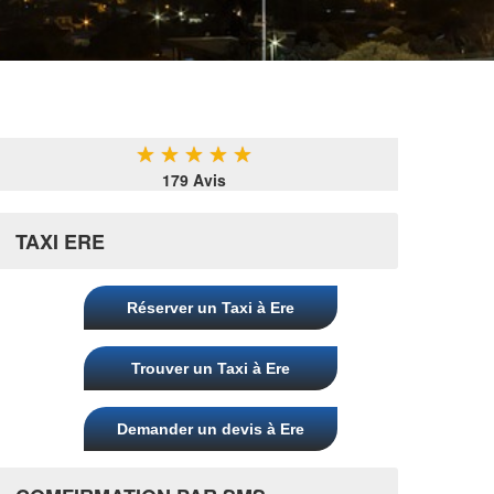
★
★
★
★
★
179 Avis
TAXI ERE
Réserver un Taxi à Ere
Trouver un Taxi à Ere
Demander un devis à Ere