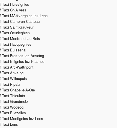
if Taxi Huissignies
if Taxi ChiÃ¨vres
if Taxi MÃ©vergnies-lez-Lens
if Taxi Cambron-Casteau
if Taxi Saint-Sauveur
if Taxi Oeudeghien
if Taxi Montroeul-au-Bois
if Taxi Hacquegnies
if Taxi Buissenal
if Taxi Frasnes-lez-Anvaing
if Taxi Ellignies-lez-Frasnes
if Taxi Arc-Wattripont
if Taxi Anvaing
if Taxi Willaupuis
f Taxi Pipaix
if Taxi Chapelle-A-Oie
f Taxi Thieulain
if Taxi Grandmetz
if Taxi Wodecq
f Taxi Ellezelles
if Taxi Montignies-lez-Lens
if Taxi Lens