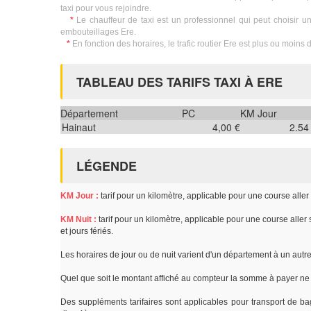
taxi pour vous rejoindre.
*
Le chauffeur de taxi est un professionnel qui peut choisir un 
embouteillages Ere.
*
En fonction des horaires, le trafic routier Ere est plus ou moins d
TABLEAU DES TARIFS TAXI À ERE
Département
PC
KM Jour
Hainaut
4,00 €
2.54
LÉGENDE
KM Jour :
tarif pour un kilomètre, applicable pour une course alle
KM Nuit :
tarif pour un kilomètre, applicable pour une course aller
et jours fériés.
Les horaires de jour ou de nuit varient d'un département à un autr
Quel que soit le montant affiché au compteur la somme à payer ne 
Des suppléments tarifaires sont applicables pour transport de ba