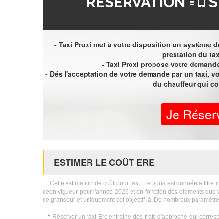
RÉSERVATION =
S
- Taxi Proxi met à votre disposition un système de
prestation du tax
- Taxi Proxi propose votre demande 
- Dés l'acceptation de votre demande par un taxi, 
du chauffeur qui c
Je Réser
ESTIMER LE COÛT ERE
Cette estimation de coût pour taxi Ere vous est donnée à titre ind
deen vigueur pour l'année 2026 et en fonction des éléments que v
de grandeur et uniquement cet objectif là. De nombreux paramètres
*
Réserver un taxi Ere entraine des frais d'approche qui corresp