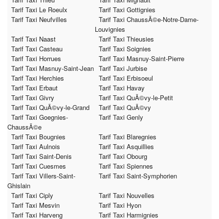
Tarif Taxi Le Roeulx
Tarif Taxi Gottignies
Tarif Taxi Neufvilles
Tarif Taxi ChaussÃ©e-Notre-Dame-
Louvignies
Tarif Taxi Naast
Tarif Taxi Thieusies
Tarif Taxi Casteau
Tarif Taxi Soignies
Tarif Taxi Horrues
Tarif Taxi Masnuy-Saint-Pierre
Tarif Taxi Masnuy-Saint-Jean
Tarif Taxi Jurbise
Tarif Taxi Herchies
Tarif Taxi Erbisoeul
Tarif Taxi Erbaut
Tarif Taxi Havay
Tarif Taxi Givry
Tarif Taxi QuÃ©vy-le-Petit
Tarif Taxi QuÃ©vy-le-Grand
Tarif Taxi QuÃ©vy
Tarif Taxi Goegnies-
Tarif Taxi Genly
ChaussÃ©e
Tarif Taxi Bougnies
Tarif Taxi Blaregnies
Tarif Taxi Aulnois
Tarif Taxi Asquillies
Tarif Taxi Saint-Denis
Tarif Taxi Obourg
Tarif Taxi Cuesmes
Tarif Taxi Spiennes
Tarif Taxi Villers-Saint-
Tarif Taxi Saint-Symphorien
Ghislain
Tarif Taxi Ciply
Tarif Taxi Nouvelles
Tarif Taxi Mesvin
Tarif Taxi Hyon
Tarif Taxi Harveng
Tarif Taxi Harmignies