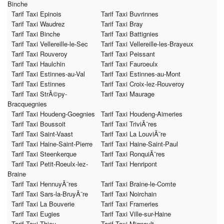
Binche
Tarif Taxi Epinois
Tarif Taxi Buvrinnes
Tarif Taxi Waudrez
Tarif Taxi Bray
Tarif Taxi Binche
Tarif Taxi Battignies
Tarif Taxi Vellereille-le-Sec
Tarif Taxi Vellereille-les-Brayeux
Tarif Taxi Rouveroy
Tarif Taxi Peissant
Tarif Taxi Haulchin
Tarif Taxi Fauroeulx
Tarif Taxi Estinnes-au-Val
Tarif Taxi Estinnes-au-Mont
Tarif Taxi Estinnes
Tarif Taxi Croix-lez-Rouveroy
Tarif Taxi StrÃ©py-
Tarif Taxi Maurage
Bracquegnies
Tarif Taxi Houdeng-Goegnies
Tarif Taxi Houdeng-Aimeries
Tarif Taxi Boussoit
Tarif Taxi TriviÃ¨res
Tarif Taxi Saint-Vaast
Tarif Taxi La LouviÃ¨re
Tarif Taxi Haine-Saint-Pierre
Tarif Taxi Haine-Saint-Paul
Tarif Taxi Steenkerque
Tarif Taxi RonquiÃ¨res
Tarif Taxi Petit-Roeulx-lez-
Tarif Taxi Henripont
Braine
Tarif Taxi HennuyÃ¨res
Tarif Taxi Braine-le-Comte
Tarif Taxi Sars-la-BruyÃ¨re
Tarif Taxi Noirchain
Tarif Taxi La Bouverie
Tarif Taxi Frameries
Tarif Taxi Eugies
Tarif Taxi Ville-sur-Haine
Tarif Taxi Thieu
Tarif Taxi Mignault