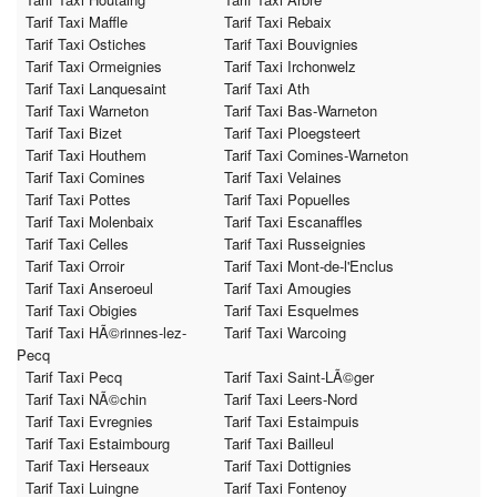
Tarif Taxi Maffle
Tarif Taxi Rebaix
Tarif Taxi Ostiches
Tarif Taxi Bouvignies
Tarif Taxi Ormeignies
Tarif Taxi Irchonwelz
Tarif Taxi Lanquesaint
Tarif Taxi Ath
Tarif Taxi Warneton
Tarif Taxi Bas-Warneton
Tarif Taxi Bizet
Tarif Taxi Ploegsteert
Tarif Taxi Houthem
Tarif Taxi Comines-Warneton
Tarif Taxi Comines
Tarif Taxi Velaines
Tarif Taxi Pottes
Tarif Taxi Popuelles
Tarif Taxi Molenbaix
Tarif Taxi Escanaffles
Tarif Taxi Celles
Tarif Taxi Russeignies
Tarif Taxi Orroir
Tarif Taxi Mont-de-l'Enclus
Tarif Taxi Anseroeul
Tarif Taxi Amougies
Tarif Taxi Obigies
Tarif Taxi Esquelmes
Tarif Taxi HÃ©rinnes-lez-
Tarif Taxi Warcoing
Pecq
Tarif Taxi Pecq
Tarif Taxi Saint-LÃ©ger
Tarif Taxi NÃ©chin
Tarif Taxi Leers-Nord
Tarif Taxi Evregnies
Tarif Taxi Estaimpuis
Tarif Taxi Estaimbourg
Tarif Taxi Bailleul
Tarif Taxi Herseaux
Tarif Taxi Dottignies
Tarif Taxi Luingne
Tarif Taxi Fontenoy