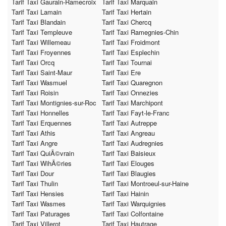
Tarif Taxi Gaurain-Ramecroix
Tarif Taxi Marquain
Tarif Taxi Lamain
Tarif Taxi Hertain
Tarif Taxi Blandain
Tarif Taxi Chercq
Tarif Taxi Templeuve
Tarif Taxi Ramegnies-Chin
Tarif Taxi Willemeau
Tarif Taxi Froidmont
Tarif Taxi Froyennes
Tarif Taxi Esplechin
Tarif Taxi Orcq
Tarif Taxi Tournai
Tarif Taxi Saint-Maur
Tarif Taxi Ere
Tarif Taxi Wasmuel
Tarif Taxi Quaregnon
Tarif Taxi Roisin
Tarif Taxi Onnezies
Tarif Taxi Montignies-sur-Roc
Tarif Taxi Marchipont
Tarif Taxi Honnelles
Tarif Taxi Fayt-le-Franc
Tarif Taxi Erquennes
Tarif Taxi Autreppe
Tarif Taxi Athis
Tarif Taxi Angreau
Tarif Taxi Angre
Tarif Taxi Audregnies
Tarif Taxi QuiÃ©vrain
Tarif Taxi Baisieux
Tarif Taxi WihÃ©ries
Tarif Taxi Elouges
Tarif Taxi Dour
Tarif Taxi Blaugies
Tarif Taxi Thulin
Tarif Taxi Montroeul-sur-Haine
Tarif Taxi Hensies
Tarif Taxi Hainin
Tarif Taxi Wasmes
Tarif Taxi Warquignies
Tarif Taxi Paturages
Tarif Taxi Colfontaine
Tarif Taxi Villerot
Tarif Taxi Hautrage