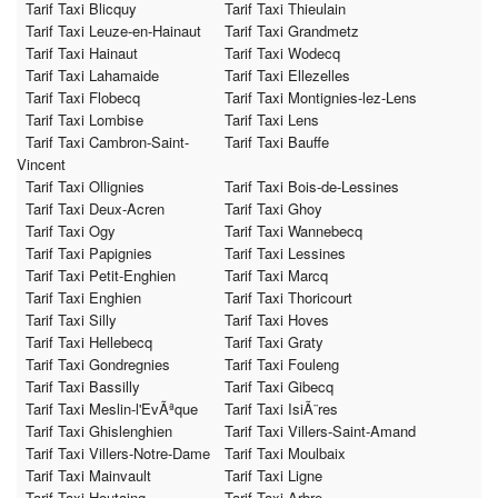
Tarif Taxi Blicquy
Tarif Taxi Thieulain
Tarif Taxi Leuze-en-Hainaut
Tarif Taxi Grandmetz
Tarif Taxi Hainaut
Tarif Taxi Wodecq
Tarif Taxi Lahamaide
Tarif Taxi Ellezelles
Tarif Taxi Flobecq
Tarif Taxi Montignies-lez-Lens
Tarif Taxi Lombise
Tarif Taxi Lens
Tarif Taxi Cambron-Saint-
Tarif Taxi Bauffe
Vincent
Tarif Taxi Ollignies
Tarif Taxi Bois-de-Lessines
Tarif Taxi Deux-Acren
Tarif Taxi Ghoy
Tarif Taxi Ogy
Tarif Taxi Wannebecq
Tarif Taxi Papignies
Tarif Taxi Lessines
Tarif Taxi Petit-Enghien
Tarif Taxi Marcq
Tarif Taxi Enghien
Tarif Taxi Thoricourt
Tarif Taxi Silly
Tarif Taxi Hoves
Tarif Taxi Hellebecq
Tarif Taxi Graty
Tarif Taxi Gondregnies
Tarif Taxi Fouleng
Tarif Taxi Bassilly
Tarif Taxi Gibecq
Tarif Taxi Meslin-l'EvÃªque
Tarif Taxi IsiÃ¨res
Tarif Taxi Ghislenghien
Tarif Taxi Villers-Saint-Amand
Tarif Taxi Villers-Notre-Dame
Tarif Taxi Moulbaix
Tarif Taxi Mainvault
Tarif Taxi Ligne
Tarif Taxi Houtaing
Tarif Taxi Arbre