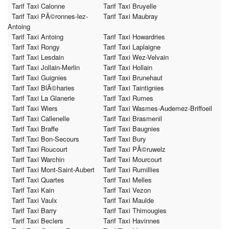
Tarif Taxi Calonne
Tarif Taxi Bruyelle
Tarif Taxi PÃ©ronnes-lez-
Tarif Taxi Maubray
Antoing
Tarif Taxi Antoing
Tarif Taxi Howardries
Tarif Taxi Rongy
Tarif Taxi Laplaigne
Tarif Taxi Lesdain
Tarif Taxi Wez-Velvain
Tarif Taxi Jollain-Merlin
Tarif Taxi Hollain
Tarif Taxi Guignies
Tarif Taxi Brunehaut
Tarif Taxi BlÃ©haries
Tarif Taxi Taintignies
Tarif Taxi La Glanerie
Tarif Taxi Rumes
Tarif Taxi Wiers
Tarif Taxi Wasmes-Audemez-Briffoeil
Tarif Taxi Callenelle
Tarif Taxi Brasmenil
Tarif Taxi Braffe
Tarif Taxi Baugnies
Tarif Taxi Bon-Secours
Tarif Taxi Bury
Tarif Taxi Roucourt
Tarif Taxi PÃ©ruwelz
Tarif Taxi Warchin
Tarif Taxi Mourcourt
Tarif Taxi Mont-Saint-Aubert
Tarif Taxi Rumillies
Tarif Taxi Quartes
Tarif Taxi Melles
Tarif Taxi Kain
Tarif Taxi Vezon
Tarif Taxi Vaulx
Tarif Taxi Maulde
Tarif Taxi Barry
Tarif Taxi Thimougies
Tarif Taxi Beclers
Tarif Taxi Havinnes