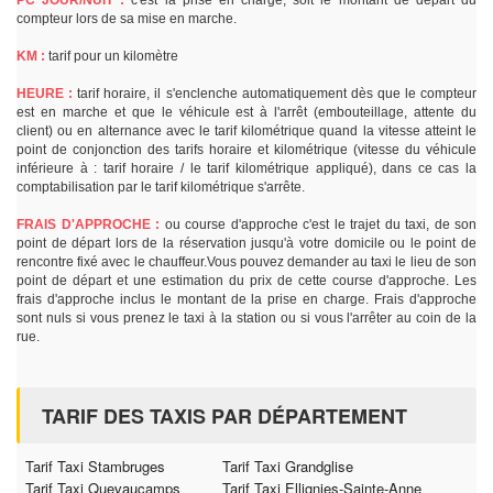
PC JOUR/NUIT :
c'est la prise en charge, soit le montant de départ du
compteur lors de sa mise en marche.
KM :
tarif pour un kilomètre
HEURE :
tarif horaire, il s'enclenche automatiquement dès que le compteur
est en marche et que le véhicule est à l'arrêt (embouteillage, attente du
client) ou en alternance avec le tarif kilométrique quand la vitesse atteint le
point de conjonction des tarifs horaire et kilométrique (vitesse du véhicule
inférieure à : tarif horaire / le tarif kilométrique appliqué), dans ce cas la
comptabilisation par le tarif kilométrique s'arrête.
FRAIS D'APPROCHE :
ou course d'approche c'est le trajet du taxi, de son
point de départ lors de la réservation jusqu'à votre domicile ou le point de
rencontre fixé avec le chauffeur.Vous pouvez demander au taxi le lieu de son
point de départ et une estimation du prix de cette course d'approche. Les
frais d'approche inclus le montant de la prise en charge. Frais d'approche
sont nuls si vous prenez le taxi à la station ou si vous l'arrêter au coin de la
rue.
TARIF DES TAXIS PAR DÉPARTEMENT
Tarif Taxi Stambruges
Tarif Taxi Grandglise
Tarif Taxi Quevaucamps
Tarif Taxi Ellignies-Sainte-Anne