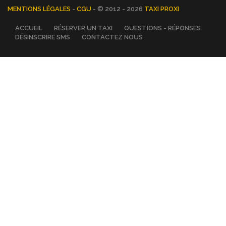
MENTIONS LÉGALES
-
CGU
- © 2012 - 2026
TAXI PROXI
ACCUEIL
RÉSERVER UN TAXI
QUESTIONS - RÉPONSES
DÉSINSCRIRE SMS
CONTACTEZ NOUS