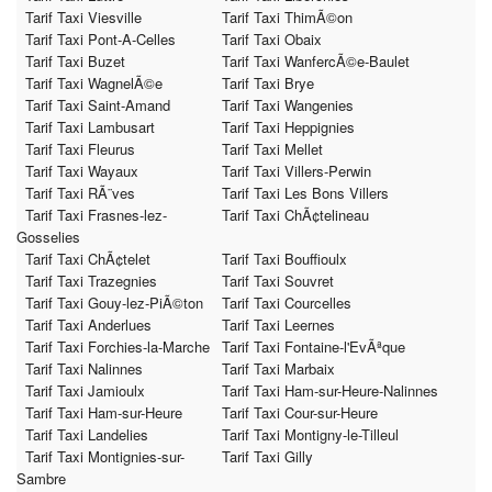
Tarif Taxi Viesville
Tarif Taxi ThimÃ©on
Tarif Taxi Pont-A-Celles
Tarif Taxi Obaix
Tarif Taxi Buzet
Tarif Taxi WanfercÃ©e-Baulet
Tarif Taxi WagnelÃ©e
Tarif Taxi Brye
Tarif Taxi Saint-Amand
Tarif Taxi Wangenies
Tarif Taxi Lambusart
Tarif Taxi Heppignies
Tarif Taxi Fleurus
Tarif Taxi Mellet
Tarif Taxi Wayaux
Tarif Taxi Villers-Perwin
Tarif Taxi RÃ¨ves
Tarif Taxi Les Bons Villers
Tarif Taxi Frasnes-lez-
Tarif Taxi ChÃ¢telineau
Gosselies
Tarif Taxi ChÃ¢telet
Tarif Taxi Bouffioulx
Tarif Taxi Trazegnies
Tarif Taxi Souvret
Tarif Taxi Gouy-lez-PiÃ©ton
Tarif Taxi Courcelles
Tarif Taxi Anderlues
Tarif Taxi Leernes
Tarif Taxi Forchies-la-Marche
Tarif Taxi Fontaine-l'EvÃªque
Tarif Taxi Nalinnes
Tarif Taxi Marbaix
Tarif Taxi Jamioulx
Tarif Taxi Ham-sur-Heure-Nalinnes
Tarif Taxi Ham-sur-Heure
Tarif Taxi Cour-sur-Heure
Tarif Taxi Landelies
Tarif Taxi Montigny-le-Tilleul
Tarif Taxi Montignies-sur-
Tarif Taxi Gilly
Sambre