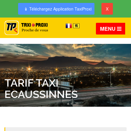
📱 Téléchargez Application TaxiProxi
X
MENU
TARIF TAXI
ECAUSSINNES