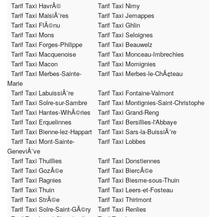
Tarif Taxi HavrÃ©
Tarif Taxi Nimy
Tarif Taxi MaisiÃ¨res
Tarif Taxi Jemappes
Tarif Taxi FlÃ©nu
Tarif Taxi Ghlin
Tarif Taxi Mons
Tarif Taxi Seloignes
Tarif Taxi Forges-Philippe
Tarif Taxi Beauwelz
Tarif Taxi Macquenoise
Tarif Taxi Monceau-Imbrechies
Tarif Taxi Macon
Tarif Taxi Momignies
Tarif Taxi Merbes-Sainte-
Tarif Taxi Merbes-le-ChÃ¢teau
Marie
Tarif Taxi LabuissiÃ¨re
Tarif Taxi Fontaine-Valmont
Tarif Taxi Solre-sur-Sambre
Tarif Taxi Montignies-Saint-Christophe
Tarif Taxi Hantes-WihÃ©ries
Tarif Taxi Grand-Reng
Tarif Taxi Erquelinnes
Tarif Taxi Bersillies-l'Abbaye
Tarif Taxi Bienne-lez-Happart
Tarif Taxi Sars-la-BuissiÃ¨re
Tarif Taxi Mont-Sainte-
Tarif Taxi Lobbes
GeneviÃ¨ve
Tarif Taxi Thuillies
Tarif Taxi Donstiennes
Tarif Taxi GozÃ©e
Tarif Taxi BiercÃ©e
Tarif Taxi Ragnies
Tarif Taxi Biesme-sous-Thuin
Tarif Taxi Thuin
Tarif Taxi Leers-et-Fosteau
Tarif Taxi StrÃ©e
Tarif Taxi Thirimont
Tarif Taxi Solre-Saint-GÃ©ry
Tarif Taxi Renlies