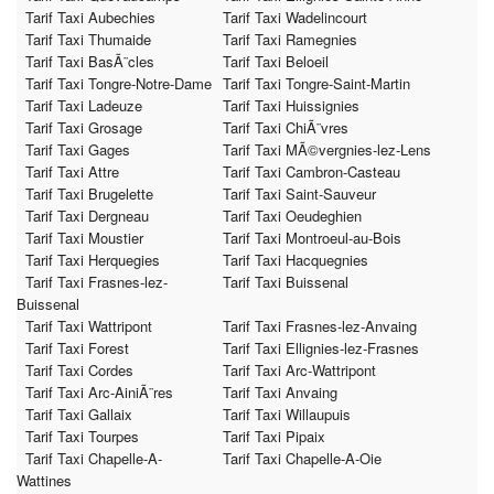
Tarif Taxi Aubechies
Tarif Taxi Wadelincourt
Tarif Taxi Thumaide
Tarif Taxi Ramegnies
Tarif Taxi BasÃ¨cles
Tarif Taxi Beloeil
Tarif Taxi Tongre-Notre-Dame
Tarif Taxi Tongre-Saint-Martin
Tarif Taxi Ladeuze
Tarif Taxi Huissignies
Tarif Taxi Grosage
Tarif Taxi ChiÃ¨vres
Tarif Taxi Gages
Tarif Taxi MÃ©vergnies-lez-Lens
Tarif Taxi Attre
Tarif Taxi Cambron-Casteau
Tarif Taxi Brugelette
Tarif Taxi Saint-Sauveur
Tarif Taxi Dergneau
Tarif Taxi Oeudeghien
Tarif Taxi Moustier
Tarif Taxi Montroeul-au-Bois
Tarif Taxi Herquegies
Tarif Taxi Hacquegnies
Tarif Taxi Frasnes-lez-
Tarif Taxi Buissenal
Buissenal
Tarif Taxi Wattripont
Tarif Taxi Frasnes-lez-Anvaing
Tarif Taxi Forest
Tarif Taxi Ellignies-lez-Frasnes
Tarif Taxi Cordes
Tarif Taxi Arc-Wattripont
Tarif Taxi Arc-AiniÃ¨res
Tarif Taxi Anvaing
Tarif Taxi Gallaix
Tarif Taxi Willaupuis
Tarif Taxi Tourpes
Tarif Taxi Pipaix
Tarif Taxi Chapelle-A-
Tarif Taxi Chapelle-A-Oie
Wattines