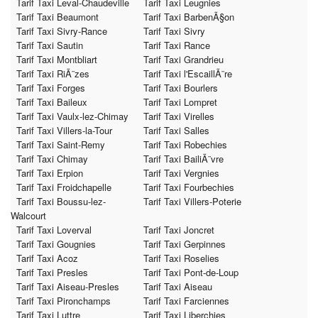
Tarif Taxi Leval-Chaudeville
Tarif Taxi Leugnies
Tarif Taxi Beaumont
Tarif Taxi BarbenÃ§on
Tarif Taxi Sivry-Rance
Tarif Taxi Sivry
Tarif Taxi Sautin
Tarif Taxi Rance
Tarif Taxi Montbliart
Tarif Taxi Grandrieu
Tarif Taxi RiÃ¨zes
Tarif Taxi l'EscaillÃ¨re
Tarif Taxi Forges
Tarif Taxi Bourlers
Tarif Taxi Baileux
Tarif Taxi Lompret
Tarif Taxi Vaulx-lez-Chimay
Tarif Taxi Virelles
Tarif Taxi Villers-la-Tour
Tarif Taxi Salles
Tarif Taxi Saint-Remy
Tarif Taxi Robechies
Tarif Taxi Chimay
Tarif Taxi BailiÃ¨vre
Tarif Taxi Erpion
Tarif Taxi Vergnies
Tarif Taxi Froidchapelle
Tarif Taxi Fourbechies
Tarif Taxi Boussu-lez-
Tarif Taxi Villers-Poterie
Walcourt
Tarif Taxi Loverval
Tarif Taxi Joncret
Tarif Taxi Gougnies
Tarif Taxi Gerpinnes
Tarif Taxi Acoz
Tarif Taxi Roselies
Tarif Taxi Presles
Tarif Taxi Pont-de-Loup
Tarif Taxi Aiseau-Presles
Tarif Taxi Aiseau
Tarif Taxi Pironchamps
Tarif Taxi Farciennes
Tarif Taxi Luttre
Tarif Taxi Liberchies