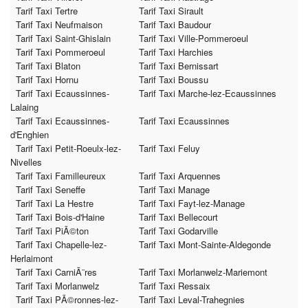
Tarif Taxi Tertre
Tarif Taxi Sirault
Tarif Taxi Neufmaison
Tarif Taxi Baudour
Tarif Taxi Saint-Ghislain
Tarif Taxi Ville-Pommeroeul
Tarif Taxi Pommeroeul
Tarif Taxi Harchies
Tarif Taxi Blaton
Tarif Taxi Bernissart
Tarif Taxi Hornu
Tarif Taxi Boussu
Tarif Taxi Ecaussinnes-
Tarif Taxi Marche-lez-Ecaussinnes
Lalaing
Tarif Taxi Ecaussinnes-
Tarif Taxi Ecaussinnes
d'Enghien
Tarif Taxi Petit-Roeulx-lez-
Tarif Taxi Feluy
Nivelles
Tarif Taxi Familleureux
Tarif Taxi Arquennes
Tarif Taxi Seneffe
Tarif Taxi Manage
Tarif Taxi La Hestre
Tarif Taxi Fayt-lez-Manage
Tarif Taxi Bois-d'Haine
Tarif Taxi Bellecourt
Tarif Taxi PiÃ©ton
Tarif Taxi Godarville
Tarif Taxi Chapelle-lez-
Tarif Taxi Mont-Sainte-Aldegonde
Herlaimont
Tarif Taxi CarniÃ¨res
Tarif Taxi Morlanwelz-Mariemont
Tarif Taxi Morlanwelz
Tarif Taxi Ressaix
Tarif Taxi PÃ©ronnes-lez-
Tarif Taxi Leval-Trahegnies