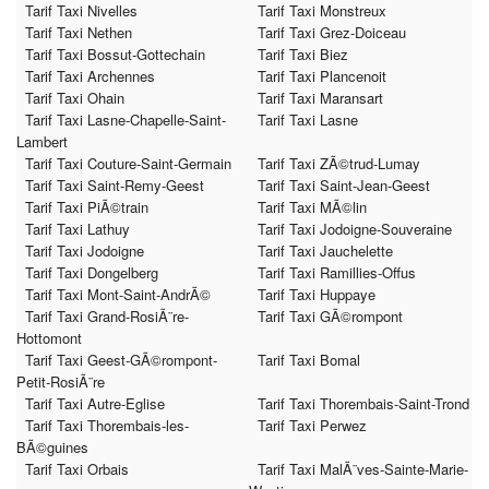
Tarif Taxi Nivelles
Tarif Taxi Monstreux
Tarif Taxi Nethen
Tarif Taxi Grez-Doiceau
Tarif Taxi Bossut-Gottechain
Tarif Taxi Biez
Tarif Taxi Archennes
Tarif Taxi Plancenoit
Tarif Taxi Ohain
Tarif Taxi Maransart
Tarif Taxi Lasne-Chapelle-Saint-
Tarif Taxi Lasne
Lambert
Tarif Taxi Couture-Saint-Germain
Tarif Taxi ZÃ©trud-Lumay
Tarif Taxi Saint-Remy-Geest
Tarif Taxi Saint-Jean-Geest
Tarif Taxi PiÃ©train
Tarif Taxi MÃ©lin
Tarif Taxi Lathuy
Tarif Taxi Jodoigne-Souveraine
Tarif Taxi Jodoigne
Tarif Taxi Jauchelette
Tarif Taxi Dongelberg
Tarif Taxi Ramillies-Offus
Tarif Taxi Mont-Saint-AndrÃ©
Tarif Taxi Huppaye
Tarif Taxi Grand-RosiÃ¨re-
Tarif Taxi GÃ©rompont
Hottomont
Tarif Taxi Geest-GÃ©rompont-
Tarif Taxi Bomal
Petit-RosiÃ¨re
Tarif Taxi Autre-Eglise
Tarif Taxi Thorembais-Saint-Trond
Tarif Taxi Thorembais-les-
Tarif Taxi Perwez
BÃ©guines
Tarif Taxi Orbais
Tarif Taxi MalÃ¨ves-Sainte-Marie-