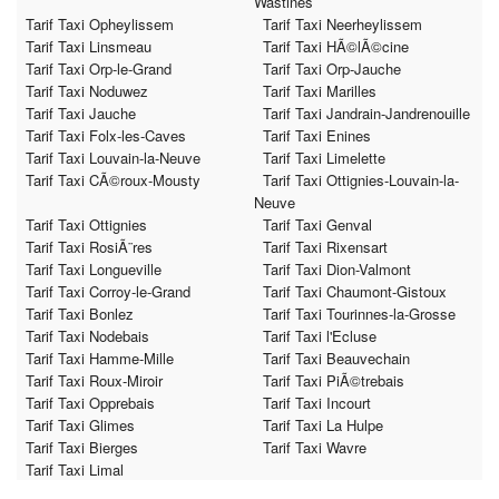
Wastines
Tarif Taxi Opheylissem
Tarif Taxi Neerheylissem
Tarif Taxi Linsmeau
Tarif Taxi HÃ©lÃ©cine
Tarif Taxi Orp-le-Grand
Tarif Taxi Orp-Jauche
Tarif Taxi Noduwez
Tarif Taxi Marilles
Tarif Taxi Jauche
Tarif Taxi Jandrain-Jandrenouille
Tarif Taxi Folx-les-Caves
Tarif Taxi Enines
Tarif Taxi Louvain-la-Neuve
Tarif Taxi Limelette
Tarif Taxi CÃ©roux-Mousty
Tarif Taxi Ottignies-Louvain-la-
Neuve
Tarif Taxi Ottignies
Tarif Taxi Genval
Tarif Taxi RosiÃ¨res
Tarif Taxi Rixensart
Tarif Taxi Longueville
Tarif Taxi Dion-Valmont
Tarif Taxi Corroy-le-Grand
Tarif Taxi Chaumont-Gistoux
Tarif Taxi Bonlez
Tarif Taxi Tourinnes-la-Grosse
Tarif Taxi Nodebais
Tarif Taxi l'Ecluse
Tarif Taxi Hamme-Mille
Tarif Taxi Beauvechain
Tarif Taxi Roux-Miroir
Tarif Taxi PiÃ©trebais
Tarif Taxi Opprebais
Tarif Taxi Incourt
Tarif Taxi Glimes
Tarif Taxi La Hulpe
Tarif Taxi Bierges
Tarif Taxi Wavre
Tarif Taxi Limal