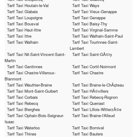
Tarif Taxi Houtain-le-Val
Tarif Taxi Ways
Tarif Taxi Glabais
Tarif Taxi Vieux-Genappe
Tarif Taxi Loupoigne
Tarif Taxi Genappe
Tarif Taxi Bousval
Tarif Taxi Baisy-Thy
Tarif Taxi Haut-Ittre
Tarif Taxi Virginal-Samme
Tarif Taxi Ittre
Tarif Taxi Walhain-Saint-Paul
Tarif Taxi Walhain
Tarif Taxi Tourinnes-Saint-
Lambert
Tarif Taxi Nil-Saint-Vincent-Saint-
Tarif Taxi Saint-GÃ©ry
Martin
Tarif Taxi Gentinnes
Tarif Taxi Cortil-Noirmont
Tarif Taxi Chastre-Villeroux-
Tarif Taxi Chastre
Blanmont
Tarif Taxi Wauthier-Braine
Tarif Taxi Braine-le-ChÃ¢teau
Tarif Taxi Mont-Saint-Guibert
Tarif Taxi HÃ©villers
Tarif Taxi Corbais
Tarif Taxi Rebecq-Rognon
Tarif Taxi Rebecq
Tarif Taxi Quenast
Tarif Taxi Bierghes
Tarif Taxi Lillois-WitterzÃ©e
Tarif Taxi Ophain-Bois-Seigneur-
Tarif Taxi Braine-l'Alleud
Isaac
Tarif Taxi Waterloo
Tarif Taxi Bornival
Tarif Taxi Thines
Tarif Taxi Baulers