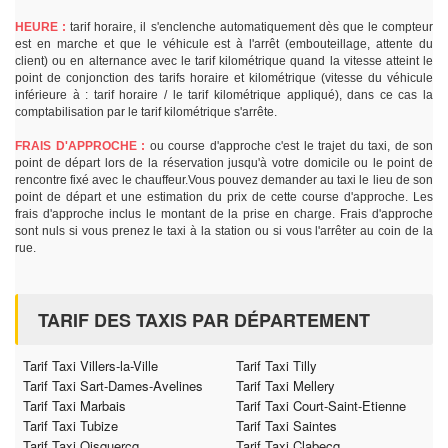
HEURE :
tarif horaire, il s'enclenche automatiquement dès que le compteur
est en marche et que le véhicule est à l'arrêt (embouteillage, attente du
client) ou en alternance avec le tarif kilométrique quand la vitesse atteint le
point de conjonction des tarifs horaire et kilométrique (vitesse du véhicule
inférieure à : tarif horaire / le tarif kilométrique appliqué), dans ce cas la
comptabilisation par le tarif kilométrique s'arrête.
FRAIS D'APPROCHE :
ou course d'approche c'est le trajet du taxi, de son
point de départ lors de la réservation jusqu'à votre domicile ou le point de
rencontre fixé avec le chauffeur.Vous pouvez demander au taxi le lieu de son
point de départ et une estimation du prix de cette course d'approche. Les
frais d'approche inclus le montant de la prise en charge. Frais d'approche
sont nuls si vous prenez le taxi à la station ou si vous l'arrêter au coin de la
rue.
TARIF DES TAXIS PAR DÉPARTEMENT
Tarif Taxi Villers-la-Ville
Tarif Taxi Tilly
Tarif Taxi Sart-Dames-Avelines
Tarif Taxi Mellery
Tarif Taxi Marbais
Tarif Taxi Court-Saint-Etienne
Tarif Taxi Tubize
Tarif Taxi Saintes
Tarif Taxi Oisquercq
Tarif Taxi Clabecq