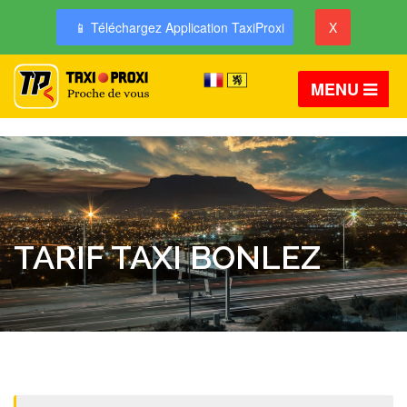
📱 Téléchargez Application TaxiProxi
X
MENU
TARIF TAXI BONLEZ